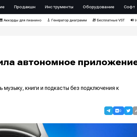
ие
Продакшн
Инструменты
Оборудование
Софт
🎹 Аккорды для пианино
🎸 Генератор диаграмм
🎁 Бесплатные VST
🔊 
ила автономное приложени
ь музыку, книги и подкасты без подключения к
0