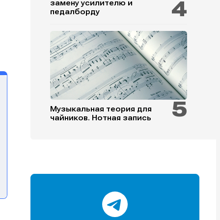
замену усилителю и
педалборду
и
и
и
и
Музыкальная теория для
чайников. Нотная запись
е
е