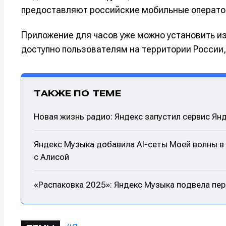
предоставляют российские мобильные оператор
Оборудо
Оборудо
Приложение для часов уже можно установить из 
Софт
Софт
доступно пользователям на территории России,
Индустри
Индустри
Сцена
Сцена
ТАКЖЕ ПО ТЕМЕ
Вы сможете
Вы сможете
Вы сможете
Вы сможете
Новая жизнь радио: Яндекс запустил сервис Ян
🎙️ Подкаст
🎙️ Подкаст
пользовать
пользовать
пользовать
пользовать
📖 Источни
📖 Источни
Яндекс Музыка добавила AI-сеты Моей волны в
Электронная
Электронная
Электронная
Электронная
👷 Профили
👷 Профили
с Алисой
почта
почта
почта
почта
Скоро тут 
Скоро тут 
«Распаковка 2025»: Яндекс Музыка подвела пер
Я не ро
Я не ро
Я не ро
Я не ро
Предло
Предло