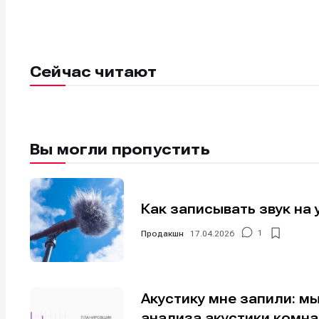
Мы в соци
Мы в соци
Сейчас читают
Информа
Информа
О проекте
О проекте
Р
Р
Помощь прое
Помощь прое
Вы могли пропустить
Как записывать звук на 
Продакшн
17.04.2026
1
Акустику мне запили: м
анализа акустики комн