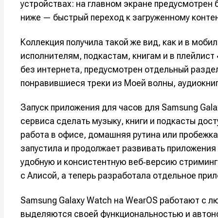
устройствах: на главном экране предусмотрен б
ниже — быстрый переход к загруженному контен
Коллекция получила такой же вид, как и в моби
исполнителям, подкастам, книгам и в плейлист
без интернета, предусмотрен отдельный раздел
понравившиеся треки из Моей волны, аудиокниг
Запуск приложения для часов для Samsung Gal
сервиса сделать музыку, книги и подкасты дост
работа в офисе, домашняя рутина или пробежка
Написани
Написани
запустила и продолжает развивать приложения 
удобную и консистентную веб‑версию стриминг
Исполнен
Исполнен
с Алисой, а теперь разработала отдельное при
Продакш
Продакш
Samsung Galaxy Watch на WearOS работают с л
Инструм
Инструм
выделяются своей функциональностью и автоно