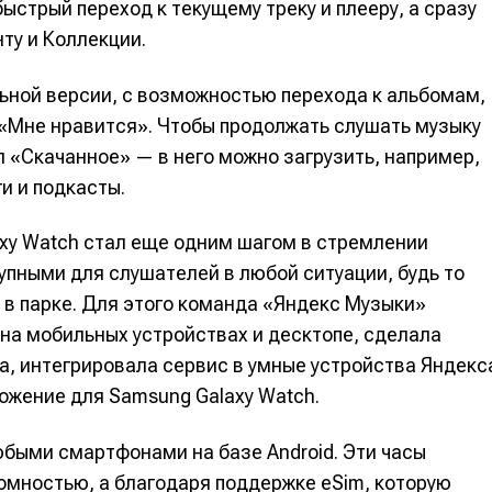
ыстрый переход к текущему треку и плееру, а сразу
ту и Коллекции.
льной версии, с возможностью перехода к альбомам,
 «Мне нравится». Чтобы продолжать слушать музыку
 «Скачанное» — в него можно загрузить, например,
и и подкасты.
axy Watch стал еще одним шагом в стремлении
упными для слушателей в любой ситуации, будь то
 в парке. Для этого команда «Яндекс Музыки»
е
е
на мобильных устройствах и десктопе, сделала
а, интегрировала сервис в умные устройства Яндекс
ие
ие
ложение для Samsung Galaxy Watch.
н
н
юбыми смартфонами на базе Android. Эти часы
енты
енты
мностью, а благодаря поддержке eSim, которую