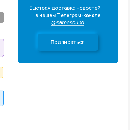
Быстрая доставка новостей —
Поиск
Поиск
Поиск
Поиск
в нашем Телеграм-канале
очник
очник
@samesound
иста
иста
Подписаться
тику
тику
тику
тику