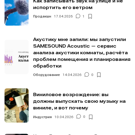
Как записывать звук на улице и не
испортить его ветром
Продакшн
17.04.2026
1
Информация
Информация
Акустику мне запили: мы запустили
SAMESOUND Acoustic — сервис
О проекте
О проекте
Реклама
Реклама
анализа акустики комнаты, расчёта
Редакционная политика (в разработке)
Редакционная политика (в разработке)
проблем помещения и планирования
Предложение новостей
Предложение новостей
Помощь проекту
Помощь проекту
обработки
Оборудование
14.04.2026
0
Виниловое возрождение: вы
должны выпускать свою музыку на
виниле, и вот почему
Индустрия
10.04.2026
0