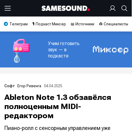
Телеграм
🎙️ Подкаст Миксер
📖 Источники
👷 Специалисты
Учим готовить
звук — в
подкасте
Егор Ревенга
04.04.2025
Софт
Ableton Note 1.3 обзавёлся
полноценным MIDI-
редактором
Пиано-ролл с сенсорным управлением уже