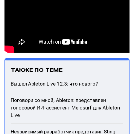
ТАКЖЕ ПО ТЕМЕ
Вышел Ableton Live 12.3: что нового?
Поговори со мной, Ableton: представлен
Написание
Написание
голосовой ИИ-ассистент Melosurf для Ableton
Live
Исполнение
Исполнение
Продакшн
Продакшн
Независимый разработчик представил Sting