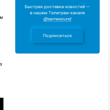
Быстрая доставка новостей —
Поиск
Поиск
Поиск
Поиск
в нашем Телеграм-канале
очник
очник
ям
@samesound
иста
иста
Подписаться
ез
тику
тику
тику
тику