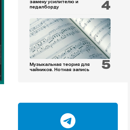
замену усилителю и
педалборду
и
и
и
и
Музыкальная теория для
чайников. Нотная запись
е
е