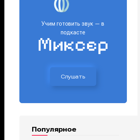
Учим готовить звук — в
подкасте
Слушать
Популярное