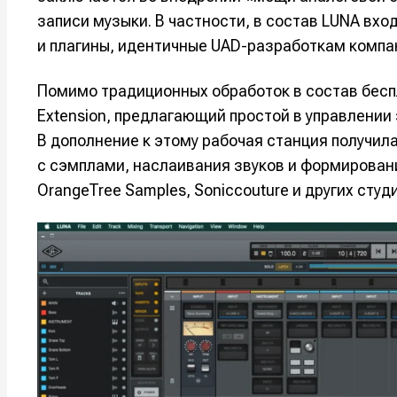
записи музыки. В частности, в состав LUNA вх
и плагины, идентичные UAD-разработкам компа
Помимо традиционных обработок в состав бесп
Extension, предлагающий простой в управлении
В дополнение к этому рабочая станция получила
с сэмплами, наслаивания звуков и формирования
OrangeTree Samples, Soniccouture и других студи
Написани
Написани
Исполнен
Исполнен
Продакш
Продакш
Инструм
Инструм