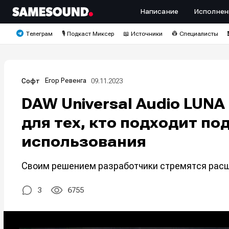
Написание
Исполнен
Телеграм
🎙️ Подкаст Миксер
📖 Источники
👷 Специалисты
Егор Ревенга
09.11.2023
Софт
DAW Universal Audio LUNA
для тех, кто подходит по
использования
Своим решением разработчики стремятся расши
3
6755