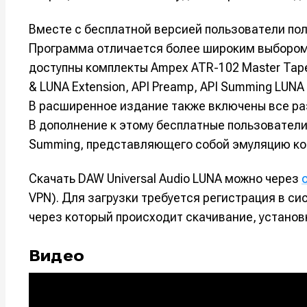
Например, 
Например, 
Например, 
Например, 
Вместе с бесплатной версией пользователи по
Изу
Изу
Программа отличается более широким выбором 
зву
зву
Войти
Войти
Войти
Войти
доступны комплекты Ampex ATR-102 Master Tape 
вол
вол
& LUNA Extension, API Preamp, API Summing LUNA E
В расширенное издание также включены все разр
Войти
Войти
Войти
Войти
В дополнение к этому бесплатные пользовател
Summing, представляющего собой эмуляцию кон
Нажимая на 
Нажимая на 
Нажимая на 
Нажимая на 
Скачать DAW Universal Audio LUNA можно через
подтверждае
подтверждае
подтверждае
подтверждае
VPN). Для загрузки требуется регистрация в сис
обработки п
обработки п
обработки п
обработки п
через который происходит скачивание, установ
Видео