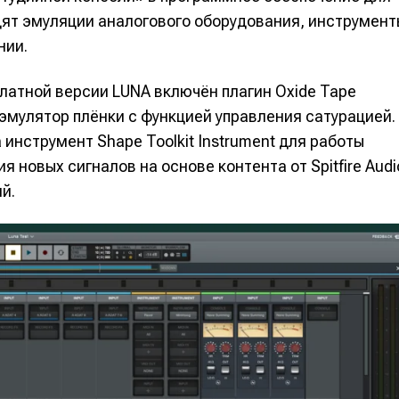
одят эмуляции аналогового оборудования, инструмент
нии.
латной версии LUNA включён плагин Oxide Tape
 эмулятор плёнки с функцией управления сатурацией.
 инструмент Shape Toolkit Instrument для работы
 новых сигналов на основе контента от Spitfire Audi
й.
е
е
ие
ие
н
н
енты
енты