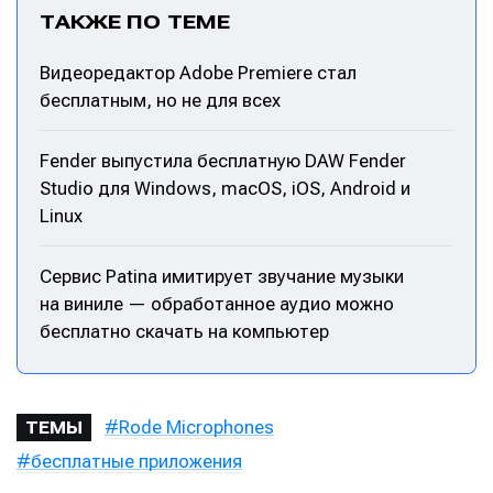
ТАКЖЕ ПО ТЕМЕ
Написание
Написание
Видеоредактор Adobe Premiere стал
Исполнение
Исполнение
бесплатным, но не для всех
Продакшн
Продакшн
Fender выпустила бесплатную DAW Fender
Инструменты
Инструменты
Studio для Windows, macOS, iOS, Android и
Linux
Оборудование
Оборудование
Софт
Софт
Сервис Patina имитирует звучание музыки
на виниле — обработанное аудио можно
Индустрия
Индустрия
бесплатно скачать на компьютер
Сцена
Сцена
Вы сможете общаться в комментариях,
Вы сможете общаться в комментариях,
Вы сможете общаться в комментариях,
Вы сможете общаться в комментариях,
добавлять материалы в избранное и пользоваться
добавлять материалы в избранное и пользоваться
добавлять материалы в избранное и пользоваться
добавлять материалы в избранное и пользоваться
Rode Microphones
ТЕМЫ
🎙️ Подкаст Миксер
🎙️ Подкаст Миксер
🎁 Бесплатные VST
🎁 Бесплатные VST
всеми возможностями сайта.
всеми возможностями сайта.
всеми возможностями сайта.
всеми возможностями сайта.
бесплатные приложения
📖 Источники информации
📖 Источники информации
📻 Выбираем
📻 Выбираем