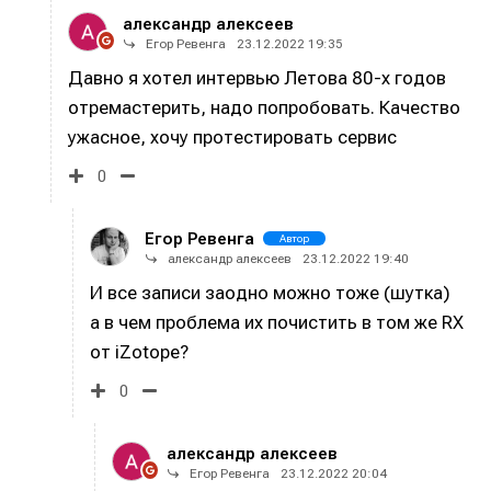
александр алексеев
Егор Ревенга
23.12.2022 19:35
Информация
Информация
Давно я хотел интервью Летова 80-х годов
О проекте
О проекте
Реклама
Реклама
отремастерить, надо попробовать. Качество
Редакционная политика (в разработке)
Редакционная политика (в разработке)
ужасное, хочу протестировать сервис
Предложение новостей
Предложение новостей
Помощь проекту
Помощь проекту
0
Егор Ревенга
Автор
александр алексеев
23.12.2022 19:40
И все записи заодно можно тоже (шутка)
а в чем проблема их почистить в том же RX
от iZotope?
0
александр алексеев
Егор Ревенга
23.12.2022 20:04