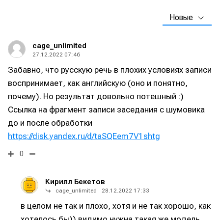
Новые
cage_unlimited
27.12.2022 07:46
Забавно, что русскую речь в плохих условиях записи
воспринимает, как английскую (оно и понятно,
почему). Но результат довольно потешный :)
Ссылка на фрагмент записи заседания с шумовика
до и после обработки
Написание
Написание
https://disk.yandex.ru/d/taSQEem7V1shtg
Исполнение
Исполнение
0
Продакшн
Продакшн
Кирилл Бекетов
cage_unlimited
28.12.2022 17:33
Инструменты
Инструменты
в целом не так и плохо, хотя и не так хорошо, как
Оборудование
Оборудование
хотелось бы)) видимо нужна такая же модель