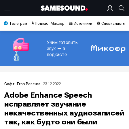
Телеграм
🎙️ Подкаст Миксер
📖 Источники
👷 Специалисты
Учим готовить
звук — в
подкасте
Егор Ревенга
23.12.2022
Софт
Adobe Enhance Speech
исправляет звучание
некачественных аудиозаписей
так, как будто они были