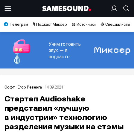
Телеграм
🎙️ Подкаст Миксер
📖 Источники
👷 Специалисты
Учим готовить
звук — в
подкасте
Егор Ревенга
14.09.2021
Софт
Стартап Audioshake
представил «лучшую
в индустрии» технологию
разделения музыки на стэмы