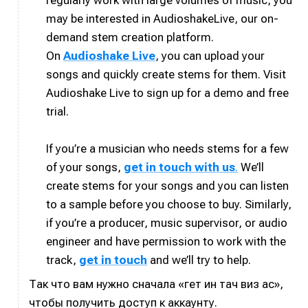
regularly work with large volumes of music, you
may be interested in AudioshakeLive, our on-
Нажимая на кнопку «Войти» или на кнопки социальных
Нажимая на кнопку «Войти» или на кнопки социальных
Нажимая на кнопку «Войти» или на кнопки социальных
Нажимая на кнопку «Войти» или на кнопки социальных
сервисов для входа, вы подтверждаете, что
сервисов для входа, вы подтверждаете, что
сервисов для входа, вы подтверждаете, что
сервисов для входа, вы подтверждаете, что
Справочник гитариста
Справочник гитариста
demand stem creation platform.
ознакомились и принимаете
ознакомились и принимаете
ознакомились и принимаете
ознакомились и принимаете
Условия использования
Условия использования
Условия использования
Условия использования
,
,
,
,
On
Audioshake Live
,
you can upload your
Политику обработки персональных данных
Политику обработки персональных данных
Политику обработки персональных данных
Политику обработки персональных данных
и
и
и
и
Правила
Правила
Правила
Правила
songs and quickly create stems for them. Visit
площадки
площадки
площадки
площадки
.
.
.
.
Audioshake Live to sign up for a demo and free
trial.
If you’re a musician who needs stems for a few
Мы в социальных сетях
Мы в социальных сетях
of your songs,
get in touch with us
.
We’ll
create stems for your songs and you can listen
to a sample before you choose to buy. Similarly,
if you’re a producer, music supervisor, or audio
Информация
Информация
engineer and have permission to work with the
track,
get in touch
and we’ll try to help.
О проекте
О проекте
Реклама
Реклама
Редакционная политика (в разработке)
Редакционная политика (в разработке)
Так что вам нужно сначала «гет ин тач виз ас»,
Предложение новостей
Предложение новостей
Помощь проекту
Помощь проекту
чтобы получить доступ к аккаунту.