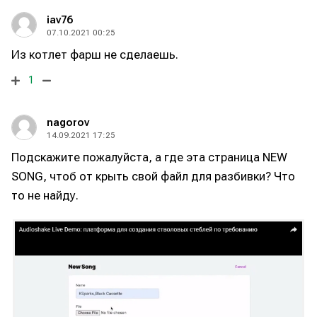
iav76
07.10.2021 00:25
Из котлет фарш не сделаешь.
1
Написание
Написание
Исполнение
Исполнение
nagorov
14.09.2021 17:25
Продакшн
Продакшн
Подскажите пожалуйста, а где эта страница NEW
Инструменты
Инструменты
SONG, чтоб от крыть свой файл для разбивки? Что
то не найду.
Оборудование
Оборудование
Софт
Софт
Индустрия
Индустрия
Сцена
Сцена
Вы сможете общаться в комментариях,
Вы сможете общаться в комментариях,
Вы сможете общаться в комментариях,
Вы сможете общаться в комментариях,