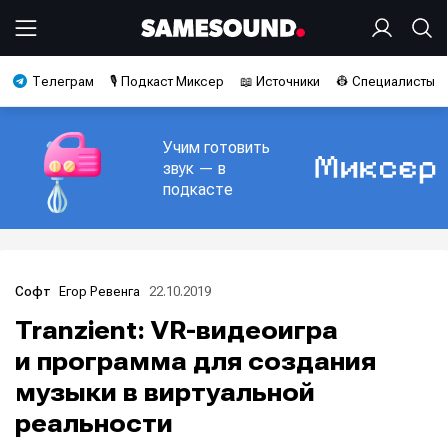
Телеграм
🎙️ Подкаст Миксер
📖 Источники
👷 Специалисты
Учим готовить
звук — в
подкасте
Егор Ревенга
22.10.2019
Софт
Tranzient: VR-видеоигра
и программа для создания
музыки в виртуальной
реальности