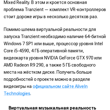
Mixed Reality. В этом и кроется основная
проблема Tranzient — комплект VR-контроллеров
стоит дороже игры в несколько десятков раз.
Помимо шлема виртуальной реальности для
запуска Tranzient необходимо наличие 64-битной
Windows 7 SP1 или выше, процессор уровня Intel
Core i5-4590, 4 ГБ оперативной памяти,
видеокарта уровня NVIDIA GeForce GTX 970 или
AMD Radeon R9 290, а также 5 ГБ свободного
места на жёстком диске. Получить больше
подробностей о проекте можно в разделе
Написание
Написание
видеоигры на
официальном сайте AliveIn
Исполнение
Исполнение
Technologies
.
Продакшн
Продакшн
Виртуальная музыкальная реальность
Инструменты
Инструменты