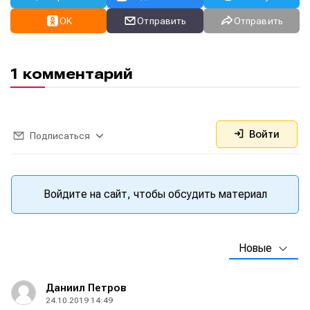
OK
Отправить
Отправить
1 комментарий
Информация
Информация
О проекте
О проекте
Реклама
Реклама
Редакционная политика (в разработке)
Редакционная политика (в разработке)
Войти
Предложение новостей
Предложение новостей
Помощь проекту
Помощь проекту
Подписаться
Войдите на сайт, чтобы обсудить материал
Новые
Даниил Петров
24.10.2019 14:49