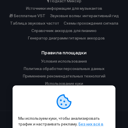
🎙️ Подкаст Миксер
Источники информации для музыкантов
🎁 Бесплатные VST
Звуковые волны: интерактивный гид
Таблица звуковых частот
Cхемы прохождения сигнала
Справочник аккордов для пианино
Генератор диаграмм гитарных аккордов
Правила площадки
Условия использования
Политика обработки персональных данных
Применение рекомендательных технологий
Использование куки
Правила публикации материалов и общения
Правила общения в Телеграм-чате
Мы используем куки, чтобы анализировать
Сделано с
к
в
SAMESOUND
© 2015-2026.
трафик и настраивать рекламу.
Без них всё в