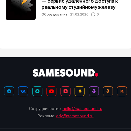
— сервис удалённого доступа к
реальному студийному железу
Оборудование
21.02.2026
0
Сотрудничество:
hello@samesound.ru
Реклама:
adv@samesound.ru