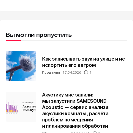
Мы в социальных сетях
Мы в социальных сетях
Вы могли пропустить
Как записывать звук на улице и не
испортить его ветром
Информация
Информация
Продакшн
17.04.2026
1
О проекте
О проекте
Реклама
Реклама
Редакционная политика (в разработке)
Редакционная политика (в разработке)
Предложение новостей
Предложение новостей
Помощь проекту
Помощь проекту
Акустику мне запили:
мы запустили SAMESOUND
Acoustic — сервис анализа
акустики комнаты, расчёта
проблем помещения
и планирования обработки