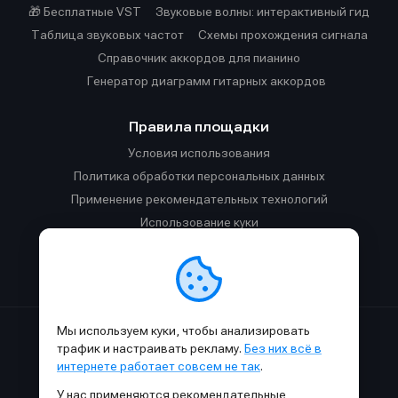
🎁 Бесплатные VST
Звуковые волны: интерактивный гид
Таблица звуковых частот
Cхемы прохождения сигнала
Справочник аккордов для пианино
Генератор диаграмм гитарных аккордов
Правила площадки
Условия использования
Политика обработки персональных данных
Применение рекомендательных технологий
Использование куки
Правила публикации материалов и общения
Правила общения в Телеграм-чате
Мы используем куки, чтобы анализировать
Сделано с
к
в
SAMESOUND
© 2015-2026.
трафик и настраивать рекламу.
Без них всё в
Использование материалов SAMESOUND разрешено только с
интернете работает совсем не так
.
обязательным указанием ссылки на
этот
сайт.
У нас применяются рекомендательные
Все права на картинки и тексты принадлежат их авторам.