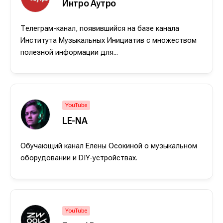
Интро Аутро
Телеграм-канал, появившийся на базе канала
Института Музыкальных Инициатив с множеством
полезной информации для...
Написание
Написание
YouTube
Исполнение
Исполнение
LE-NA
Продакшн
Продакшн
Обучающий канал Елены Осокиной о музыкальном
оборудовании и DIY-устройствах.
Инструменты
Инструменты
Оборудование
Оборудование
Софт
Софт
YouTube
Индустрия
Индустрия