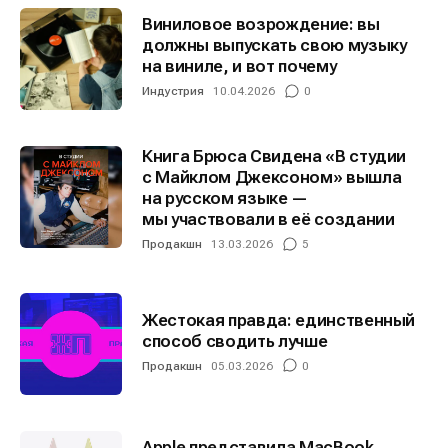
О проекте
О проекте
Реклама
Реклама
Виниловое возрождение: вы
Редакционная политика (в разработке)
Редакционная политика (в разработке)
должны выпускать свою музыку
на виниле, и вот почему
Предложение новостей
Предложение новостей
Помощь проекту
Помощь проекту
Индустрия
10.04.2026
0
Книга Брюса Свидена «В студии
с Майклом Джексоном» вышла
на русском языке —
мы участвовали в её создании
Продакшн
13.03.2026
5
Жестокая правда: единственный
способ сводить лучше
Продакшн
05.03.2026
0
Apple представила MacBook