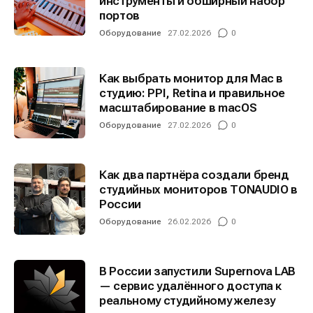
инструменты и обширный набор
портов
Оборудование
27.02.2026
0
Как выбрать монитор для Mac в
студию: PPI, Retina и правильное
масштабирование в macOS
Оборудование
27.02.2026
0
Как два партнёра создали бренд
студийных мониторов TONAUDIO в
России
Оборудование
26.02.2026
0
В России запустили Supernova LAB
— сервис удалённого доступа к
реальному студийному железу