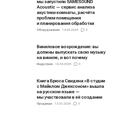
мы запустили SAMESOUND
Acoustic — сервис анализа
акустики комнаты, расчёта
Информация
Информация
проблем помещения
и планирования обработки
О проекте
О проекте
Реклама
Реклама
Оборудование
14.04.2026
0
Редакционная политика (в разработке)
Редакционная политика (в разработке)
Предложение новостей
Предложение новостей
Помощь проекту
Помощь проекту
Виниловое возрождение: вы
должны выпускать свою музыку
на виниле, и вот почему
Индустрия
10.04.2026
0
Книга Брюса Свидена «В студии
с Майклом Джексоном» вышла
на русском языке —
мы участвовали в её создании
Продакшн
13.03.2026
5