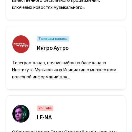
качественного бесплатного продвижения,
ключевых новостях музыкального...
Телеграм-каналы
Интро Аутро
Телеграм-канал, появившийся на базе канала
Института Музыкальных Инициатив с множеством
полезной информации для...
Написание
Написание
Исполнение
Исполнение
Продакшн
Продакшн
YouTube
LE-NA
Инструменты
Инструменты
Оборудование
Оборудование