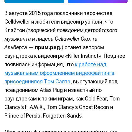
В августе 2015 года поклонники творчества
Celldweller и любители видеоигр узнали, что
Клэйтон
(творческий псевдоним детройтского
музыканта и лидера Celldweller Скотта
Альберта —
прим.ред.
)
станет автором
саундтрека к видеоигре «Killer Instinct». Позднее
появилась информация, что
к работе над
музыкальным оформлением видеофайтинга
присоединился Том Салта
, выступающий под
псевдонимом Atlas Plug и известный по
саундтрекам к таким играм, как Cold Fear, Tom
Clancy’s H.A.W.X., Tom Clancy’s Ghost Recon и
Prince of Persia: Forgotten Sands.
Музыканты фиксировали процесс работы над