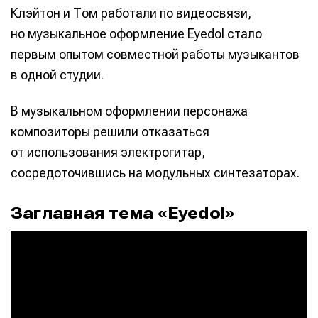
Клэйтон и Том работали по видеосвязи,
Мы в социальных сетях
Мы в социальных сетях
но музыкальное оформление Eyedol стало
первым опытом совместной работы музыкантов
в одной студии.
Информация
Информация
В музыкальном оформлении персонажа
О проекте
О проекте
Реклама
Реклама
композиторы решили отказаться
Редакционная политика (в разработке)
Редакционная политика (в разработке)
от использования электрогитар,
Предложение новостей
Предложение новостей
Помощь проекту
Помощь проекту
сосредоточившись на модульных синтезаторах.
Заглавная тема «Eyedol»