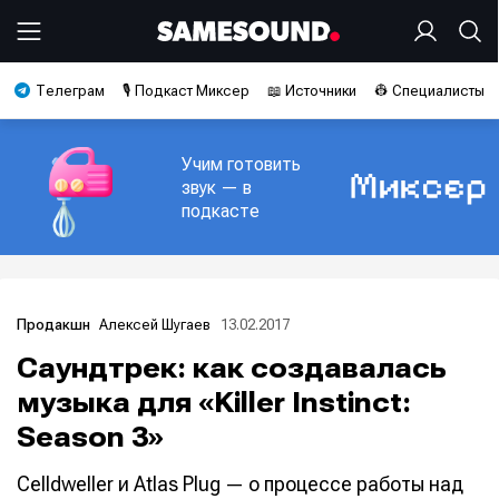
Телеграм
🎙️ Подкаст Миксер
📖 Источники
👷 Специалисты
Учим готовить
звук — в
подкасте
Алексей Шугаев
13.02.2017
Продакшн
Саундтрек: как создавалась
музыка для «Killer Instinct:
Season 3»
Celldweller и Atlas Plug — о процессе работы над