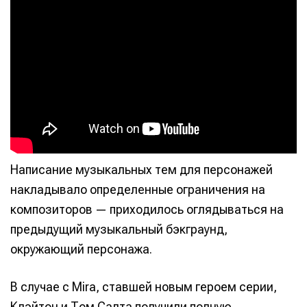
Написание музыкальных тем для персонажей
накладывало определенные ограничения на
композиторов — приходилось оглядываться на
предыдущий музыкальный бэкграунд,
окружающий персонажа.
Написание
Написание
Исполнение
Исполнение
В случае с Mira, ставшей новым героем серии,
Клэйтон и Том Салта получили полную
Продакшн
Продакшн