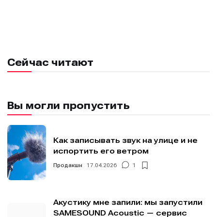
Сейчас читают
Вы могли пропустить
Написание
Написание
Как записывать звук на улице и не
Исполнение
Исполнение
испортить его ветром
Продакшн
17.04.2026
1
Продакшн
Продакшн
Инструменты
Инструменты
Акустику мне запили: мы запустили
Оборудование
Оборудование
SAMESOUND Acoustic — сервис