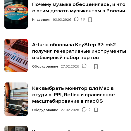
Почему музыка обесценилась, и что
с этим делать музыкантам в России
Информация
Информация
Индустрия
03.03.2026
18
О проекте
О проекте
Реклама
Реклама
Редакционная политика (в разработке)
Редакционная политика (в разработке)
Предложение новостей
Предложение новостей
Помощь проекту
Помощь проекту
Arturia обновила KeyStep 37: mk2
получил генеративные инструменты
и обширный набор портов
Оборудование
27.02.2026
0
Как выбрать монитор для Mac в
студию: PPI, Retina и правильное
масштабирование в macOS
Оборудование
27.02.2026
0