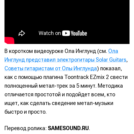
В коротком видеоуроке Ола Инглунд (см.
Ола
Инглунд представил электрогитары Solar Guitars
,
Советы гитаристам от Олы Инглунда
) показал,
как с помощью плагина Toontrack EZmix 2 свести
полноценный метал-трек за 5 минут. Методика
отличается простотой и подойдет всем, кто
ищет, как сделать сведение метал-музыки
быстро и просто.
Перевод ролика:
SAMESOUND.RU
.