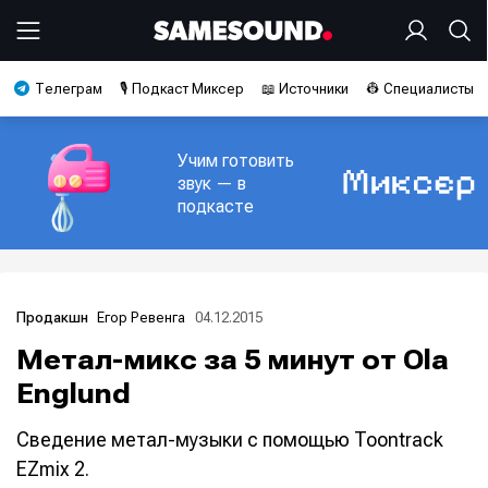
Телеграм
🎙️ Подкаст Миксер
📖 Источники
👷 Специалисты
Учим готовить
звук — в
подкасте
Егор Ревенга
04.12.2015
Продакшн
Метал-микс за 5 минут от Ola
Englund
Сведение метал-музыки с помощью Toontrack
EZmix 2.