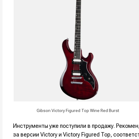
Мы в соци
Мы в соци
Информа
Информа
О проекте
О проекте
Р
Р
Помощь прое
Помощь прое
Gibson Victory Figured Top Wine Red Burst
Инструменты уже поступили в продажу. Рекоме
за версии Victory и Victory Figured Top, соотв