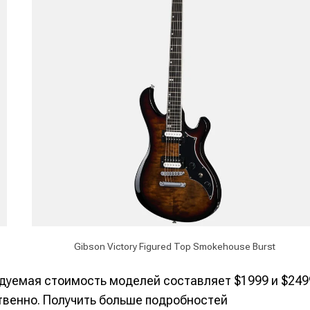
альных сетях
альных сетях
ция
ция
еклама
еклама
Редакционная политика (в разработке)
Редакционная политика (в разработке)
Предложение ново
Предложение ново
кту
кту
Gibson Victory Figured Top Smokehouse Burst
ндуемая стоимость моделей составляет $1999 и $249
етственно. Получить больше подробностей