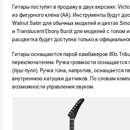
Гитары поступят в продажу в двух версиях: Victo
Оборудо
Оборудо
из фигурного клёна (AA). Инструменты будут досту
Софт
Софт
Walnut Satin для обычных моделей и цветах Smoke
и Translucent Ebony Burst для моделей с топом 
Индустри
Индустри
расцветка будет доступна только в официально
Сцена
Сцена
Гитары оснащаются парой хамбакеров 80s Tribu
переключателем. Ручка громкости оснащается
Вы сможете
Вы сможете
Вы сможете
Вы сможете
🎙️ Подкаст
🎙️ Подкаст
(пуш-пулл). Ручка тона, напротив, оснащаетс
пользовать
пользовать
пользовать
пользовать
внутреннюю катушки датчиков. По словам комп
📖 Источни
📖 Источни
Электронная
Электронная
Электронная
Электронная
возможности управления звуком.
👷 Профили
👷 Профили
почта
почта
почта
почта
Скоро тут 
Скоро тут 
Я не ро
Я не ро
Я не ро
Я не ро
Предло
Предло