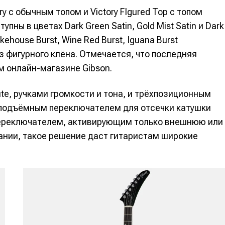
ry с обычным топом и Victory FIgured Top с топом
вание
вание
пны в цветах Dark Green Satin, Gold Mist Satin и Dark
house Burst, Wine Red Burst, Iguana Burst
из фигурного клёна. Отмечается, что последняя
я
я
м онлайн-магазине Gibson.
te, ручками громкости и тона, и трёхпозиционным
 подъёмным переключателем для отсечки катушки
 общаться в комментариях, добавлять материалы в избранное 
 общаться в комментариях, добавлять материалы в избранное 
 общаться в комментариях, добавлять материалы в избранное 
 общаться в комментариях, добавлять материалы в избранное 
 Миксер
 Миксер
🎁 Бесплатные VST
🎁 Бесплатные VST
я переключателем, активирующим только внешнюю или
ся всеми возможностями сайта.
ся всеми возможностями сайта.
ся всеми возможностями сайта.
ся всеми возможностями сайта.
ании, такое решение даст гитаристам широкие
ки информации
ки информации
📻 Выбираем оборудовани
📻 Выбираем оборудовани
 специалистов
 специалистов
✨ Разбираемся в эффектах
✨ Разбираемся в эффектах
что-то будет
что-то будет
❤️‍🔥 Лучшие VST
❤️‍🔥 Лучшие VST
бот
бот
бот
бот
жить новость
жить новость
Продолжить
Продолжить
Продолжить
Продолжить