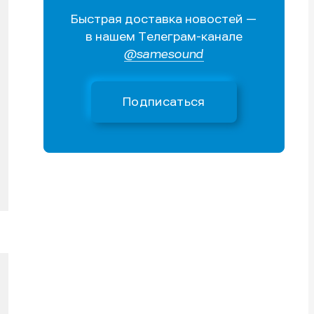
Быстрая доставка новостей —
Поиск
Поиск
Поиск
Поиск
в нашем Телеграм-канале
очник
очник
@samesound
иста
иста
Подписаться
тику
тику
тику
тику