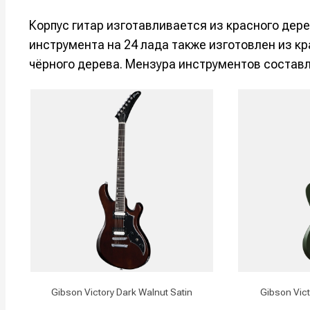
Корпус гитар изготавливается из красного дере
инструмента на 24 лада также изготовлен из кр
чёрного дерева. Мензура инструментов составл
Написани
Написани
Исполнен
Исполнен
Продакш
Продакш
Gibson Victory Dark Walnut Satin
Gibson Vict
Инструм
Инструм