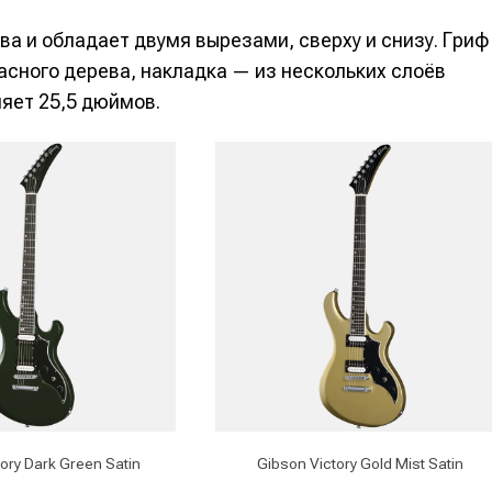
ва и обладает двумя вырезами, сверху и снизу. Гриф
асного дерева, накладка — из нескольких слоёв
яет 25,5 дюймов.
е
е
ие
ие
н
н
ory Dark Green Satin
Gibson Victory Gold Mist Satin
енты
енты