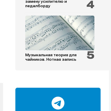
замену усилителю и
педалборду
и
и
и
и
Музыкальная теория для
чайников. Нотная запись
е
е