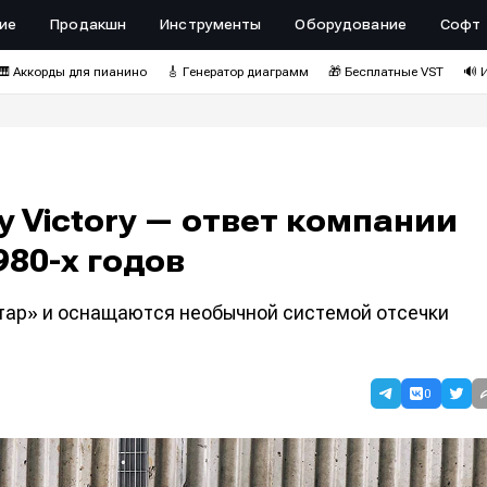
ие
Продакшн
Инструменты
Оборудование
Софт
🎹 Аккорды для пианино
🎸 Генератор диаграмм
🎁 Бесплатные VST
🔊 
 Victory — ответ компании
980-х годов
тар» и оснащаются необычной системой отсечки
0