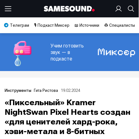
Телеграм
🎙️ Подкаст Миксер
📖 Источники
👷 Специалисты
Учим готовить
звук — в
подкасте
Гита Ристова
19.02.2024
Инструменты
«Пиксельный» Kramer
NightSwan Pixel Hearts создан
«для ценителей хард-рока,
хэви-метала и 8-битных