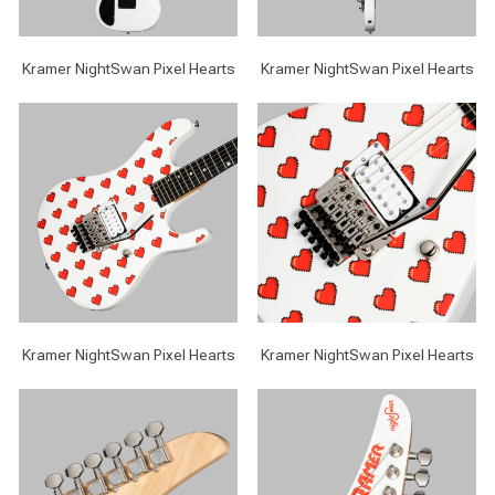
Kramer NightSwan Pixel Hearts
Kramer NightSwan Pixel Hearts
Kramer NightSwan Pixel Hearts
Kramer NightSwan Pixel Hearts
Написание
Написание
Исполнение
Исполнение
Продакшн
Продакшн