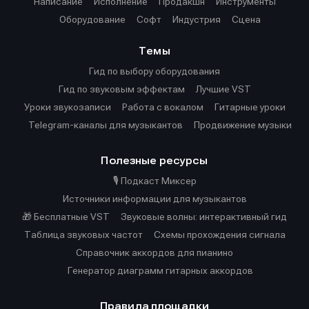
Написание
Исполнение
Продакшн
Инструменты
Оборудование
Софт
Индустрия
Сцена
Темы
Гид по выбору оборудования
Гид по звуковым эффектам
Лучшие VST
Уроки звукозаписи
Работа с вокалом
Гитарные уроки
Telegram-каналы для музыкантов
Продвижение музыки
Полезные ресурсы
🎙️ Подкаст Миксер
Источники информации для музыкантов
🎁 Бесплатные VST
Звуковые волны: интерактивный гид
Таблица звуковых частот
Cхемы прохождения сигнала
Справочник аккордов для пианино
Генератор диаграмм гитарных аккордов
Правила площадки