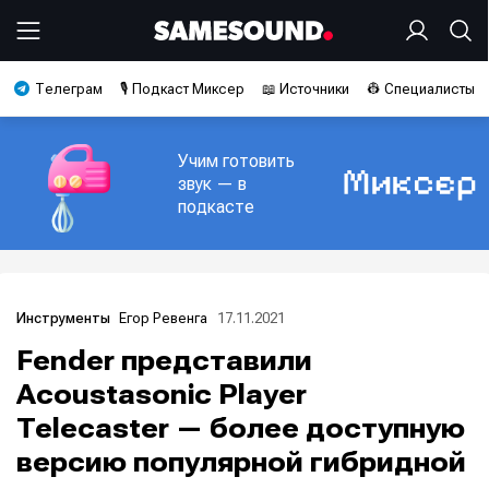
Телеграм
🎙️ Подкаст Миксер
📖 Источники
👷 Специалисты
Учим готовить
звук — в
подкасте
Егор Ревенга
17.11.2021
Инструменты
Fender представили
Acoustasonic Player
Telecaster — более доступную
версию популярной гибридной