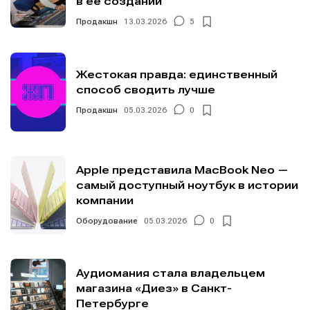
в её создании
Продакшн
13.03.2026
5
Жестокая правда: единственный
способ сводить лучше
Продакшн
05.03.2026
0
Apple представила MacBook Neo —
самый доступный ноутбук в истории
компании
Оборудование
05.03.2026
0
Аудиомания стала владельцем
магазина «Диез» в Санкт-
Петербурге