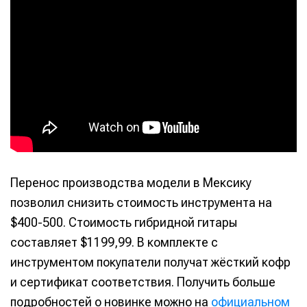
Перенос производства модели в Мексику
позволил снизить стоимость инструмента на
Написание
Написание
$400-500. Стоимость гибридной гитары
Исполнение
Исполнение
составляет $1199,99. В комплекте с
инструментом покупатели получат жёсткий кофр
Продакшн
Продакшн
и сертификат соответствия. Получить больше
Инструменты
Инструменты
подробностей о новинке можно на
официальном