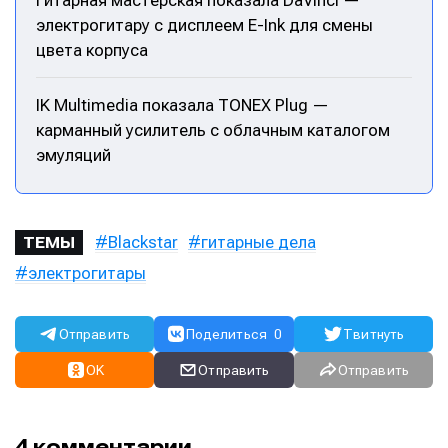
Гитарная мастерская показала DaVinci —
электрогитару с дисплеем E-Ink для смены
цвета корпуса
IK Multimedia показала TONEX Plug —
карманный усилитель с облачным каталогом
эмуляций
Blackstar
гитарные дела
ТЕМЫ
электрогитары
Отправить
Поделиться
0
Твитнуть
OK
Отправить
Отправить
4 комментарии