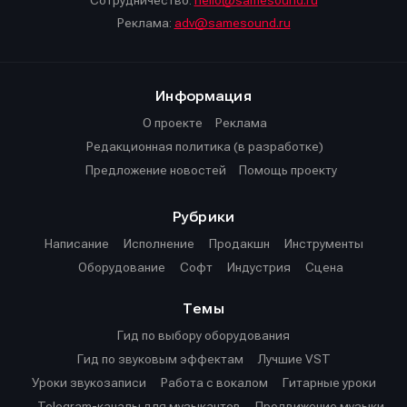
Сотрудничество:
hello@samesound.ru
Реклама:
adv@samesound.ru
Информация
О проекте
Реклама
Редакционная политика (в разработке)
Предложение новостей
Помощь проекту
Рубрики
Написание
Исполнение
Продакшн
Инструменты
Оборудование
Софт
Индустрия
Сцена
Темы
Гид по выбору оборудования
Гид по звуковым эффектам
Лучшие VST
Уроки звукозаписи
Работа с вокалом
Гитарные уроки
Telegram-каналы для музыкантов
Продвижение музыки