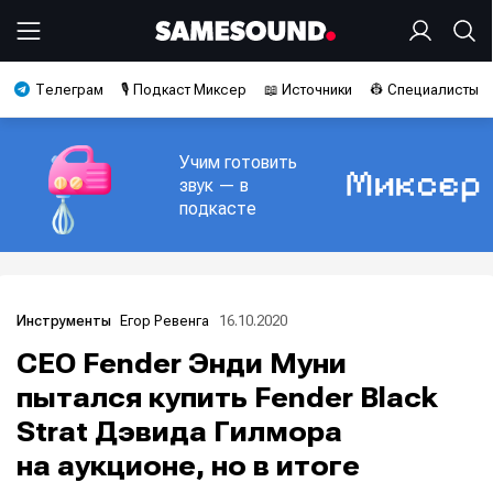
Телеграм
🎙️ Подкаст Миксер
📖 Источники
👷 Специалисты
Учим готовить
звук — в
подкасте
Егор Ревенга
16.10.2020
Инструменты
CEO Fender Энди Муни
пытался купить Fender Black
Strat Дэвида Гилмора
на аукционе, но в итоге