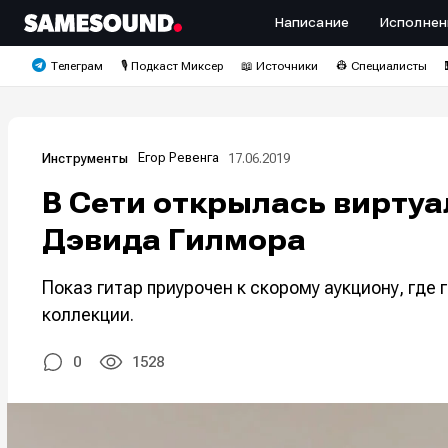
Написание
Исполнен
Телеграм
🎙️ Подкаст Миксер
📖 Источники
👷 Специалисты
Егор Ревенга
17.06.2019
Инструменты
В Сети открылась виртуа
Дэвида Гилмора
Показ гитар приурочен к скорому аукциону, где 
коллекции.
0
1528