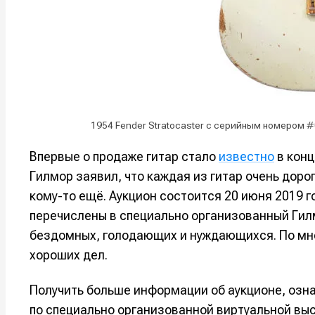
Например, 
Например, 
Например, 
Например, 
Изу
Изу
зву
зву
Войти
Войти
Войти
Войти
вол
вол
Войти
Войти
Войти
Войти
1954 Fender Stratocaster с серийным номером 
Впервые о продаже гитар стало
известно
в конц
Нажимая на 
Нажимая на 
Нажимая на 
Нажимая на 
Гилмор заявил, что каждая из гитар очень доро
подтверждае
подтверждае
подтверждае
подтверждае
кому-то ещё. Аукцион состоится 20 июня 2019 
обработки п
обработки п
обработки п
обработки п
перечислены в специально организованный Гил
бездомных, голодающих и нуждающихся. По мн
хороших дел.
Получить больше информации об аукционе, озна
по специально организованной виртуальной вы