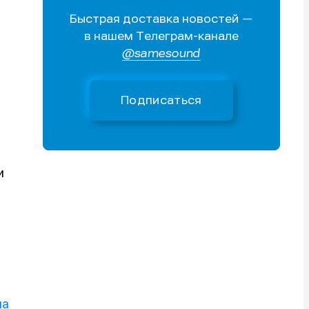
Быстрая доставка новостей —
Поиск
Поиск
Поиск
Поиск
в нашем Телеграм-канале
очник
очник
@samesound
иста
иста
Подписаться
и
тику
тику
тику
тику
ма