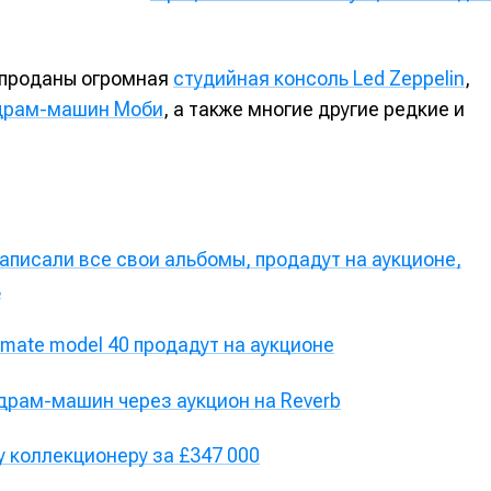
альных сетях
альных сетях
 проданы огромная
студийная консоль Led Zeppelin
,
 драм-машин Моби
, а также многие другие редкие и
ция
ция
еклама
еклама
Редакционная политика (в разработке)
Редакционная политика (в разработке)
Предложение ново
Предложение ново
кту
кту
записали все свои альбомы, продадут на аукционе,
ь
mate model 40 продадут на аукционе
драм-машин через аукцион на Reverb
 коллекционеру за £347 000