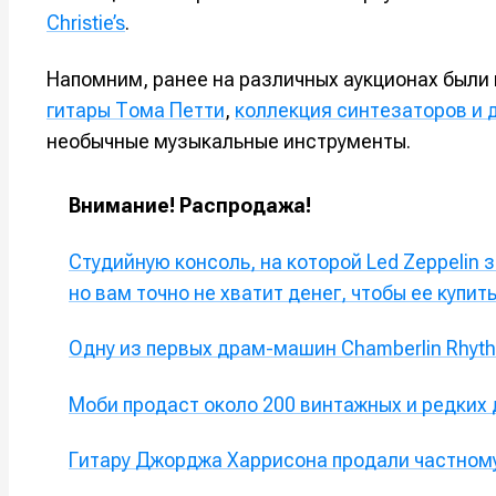
Мы в соци
Мы в соци
Christie’s
.
Напомним, ранее на различных аукционах были
гитары Тома Петти
,
коллекция синтезаторов и
необычные музыкальные инструменты.
Информа
Информа
О проекте
О проекте
Р
Р
Внимание! Распродажа!
Помощь прое
Помощь прое
Студийную консоль, на которой Led Zeppelin 
но вам точно не хватит денег, чтобы ее купит
Одну из первых драм-машин Chamberlin Rhyth
Моби продаст около 200 винтажных и редких 
Гитару Джорджа Харрисона продали частному