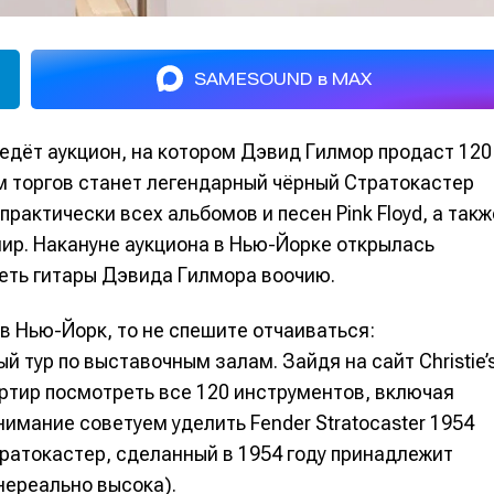
SAMESOUND в MAX
ведёт аукцион, на котором Дэвид Гилмор продаст 120
м торгов станет легендарный чёрный Стратокастер
 практически всех альбомов и песен Pink Floyd, а такж
ир. Накануне аукциона в Нью-Йорке открылась
еть гитары Дэвида Гилмора воочию.
в Нью-Йорк, то не спешите отчаиваться:
 тур по выставочным залам. Зайдя на сайт Christie’s
артир посмотреть все 120 инструментов, включая
внимание советуем уделить Fender Stratocaster 1954
ратокастер, сделанный в 1954 году принадлежит
 нереально высока).