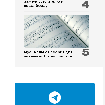
замену усилителю и
педалборду
и
и
и
и
Музыкальная теория для
чайников. Нотная запись
е
е