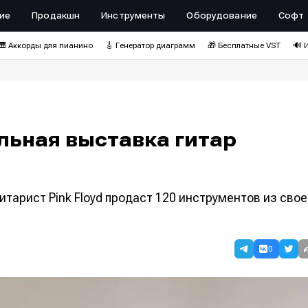
ие
Продакшн
Инструменты
Оборудование
Софт
🎹 Аккорды для пианино
🎸 Генератор диаграмм
🎁 Бесплатные VST
🔊 
льная выставка гитар
гитарист Pink Floyd продаст 120 инструментов из сво
0