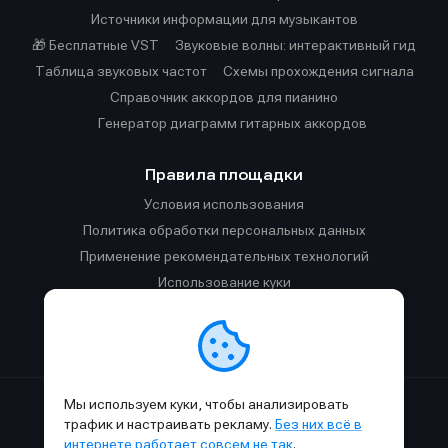
Источники информации для музыкантов
🎁 Бесплатные VST
Звуковые волны: интерактивный гид
Таблица звуковых частот
Cхемы прохождения сигнала
Справочник аккордов для пианино
Генератор диаграмм гитарных аккордов
Правила площадки
Условия использования
Политика обработки персональных данных
Применение рекомендательных технологий
Использование куки
Правила публикации материалов и общения
Правила общения в Телеграм-чате
Мы используем куки, чтобы анализировать
Сделано с
к
в
SAMESOUND
© 2015-2026.
трафик и настраивать рекламу.
Без них всё в
Использование материалов SAMESOUND разрешено только с
интернете работает совсем не так
.