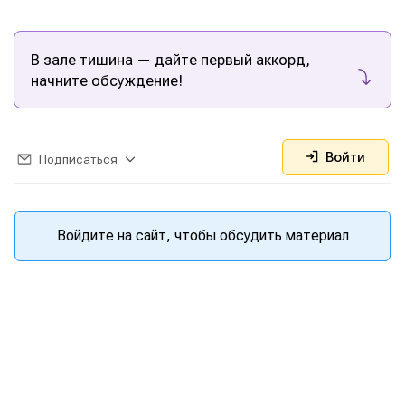
В зале тишина — дайте первый аккорд,
начните обсуждение!
Войти
Подписаться
Написание
Написание
Исполнение
Исполнение
Войдите на сайт, чтобы обсудить материал
Продакшн
Продакшн
Инструменты
Инструменты
Оборудование
Оборудование
Софт
Софт