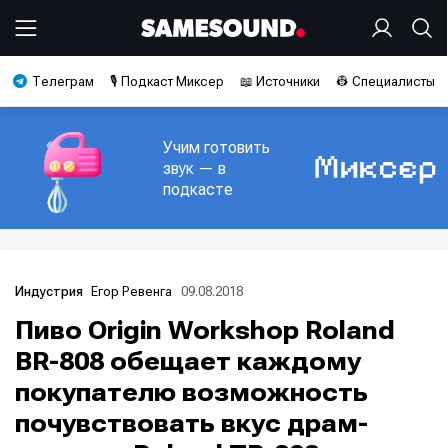
Телеграм
🎙️ Подкаст Миксер
📖 Источники
👷 Специалисты
Учим готовить
звук — в
подкасте
Егор Ревенга
09.08.2018
Индустрия
Пиво Origin Workshop Roland
BR-808 обещает каждому
покупателю возможность
почувствовать вкус драм-