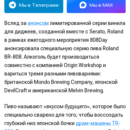
Мы в Телеграме
Мы в MAX
Вслед за
анонсом
лимитированной серии винила
для диджеев, созданной вместе с Serato, Roland
в рамках ежегодного мероприятия 808Day
анонсировала специальную серию пива Roland
BR-808. Алкоголь будет производиться
совместно с компанией Origin Workshop и
вариться тремя разными пивоварнями:
британской Mondo Brewing Company, японской
DevilCraft и американской Melvin Brewing.
Пиво называют
«вкусом будущего»,
которое было
специально сварено для того, чтобы воссоздать
глубокий низ японской бочки
драм-машины TR-