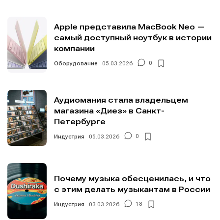
О проекте
О проекте
Реклама
Реклама
Apple представила MacBook Neo —
Редакционная политика (в разработке)
Редакционная политика (в разработке)
самый доступный ноутбук в истории
Предложение новостей
Предложение новостей
Помощь проекту
Помощь проекту
компании
Оборудование
05.03.2026
0
Аудиомания стала владельцем
магазина «Диез» в Санкт-
Петербурге
Индустрия
05.03.2026
0
Почему музыка обесценилась, и что
с этим делать музыкантам в России
Индустрия
03.03.2026
18