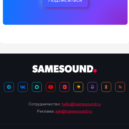
Подписаться
Сотрудничество:
hello@samesound.ru
Реклама:
adv@samesound.ru