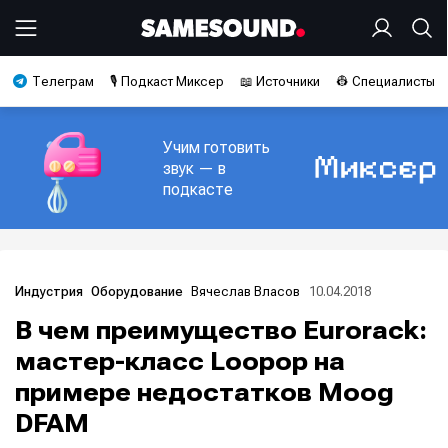
Телеграм
🎙️ Подкаст Миксер
📖 Источники
👷 Специалисты
Учим готовить
звук — в
подкасте
Вячеслав Власов
10.04.2018
Индустрия
Оборудование
В чем преимущество Eurorack:
мастер-класс Loopop на
примере недостатков Moog
DFAM