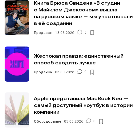
Мы в социальных сетях
Мы в социальных сетях
Книга Брюса Свидена «В студии
с Майклом Джексоном» вышла
на русском языке — мы участвовали
в её создании
Продакшн
13.03.2026
5
Информация
Информация
О проекте
О проекте
Реклама
Реклама
Жестокая правда: единственный
Редакционная политика (в разработке)
Редакционная политика (в разработке)
способ сводить лучше
Предложение новостей
Предложение новостей
Помощь проекту
Помощь проекту
Продакшн
05.03.2026
0
Apple представила MacBook Neo —
самый доступный ноутбук в истории
компании
Оборудование
05.03.2026
0