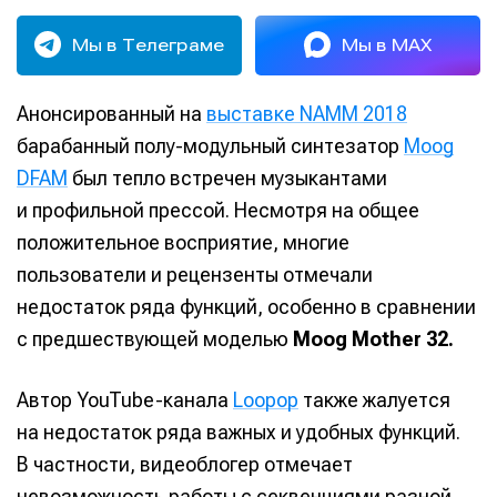
Мы в Телеграме
Мы в MAX
Анонсированный на
выставке NAMM 2018
барабанный полу-модульный синтезатор
Moog
DFAM
был тепло встречен музыкантами
и профильной прессой. Несмотря на общее
положительное восприятие, многие
пользователи и рецензенты отмечали
недостаток ряда функций, особенно в сравнении
с предшествующей моделью
Moog Mother 32.
Автор YouTube-канала
Loopop
также жалуется
на недостаток ряда важных и удобных функций.
В частности, видеоблогер отмечает
невозможность работы с секвенциями разной