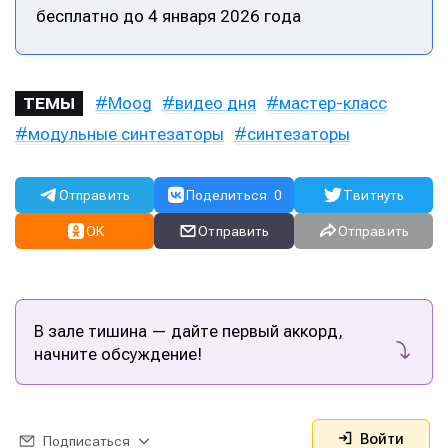
бесплатно до 4 января 2026 года
Moog
видео дня
мастер-класс
ТЕМЫ
модульные синтезаторы
синтезаторы
Отправить
Поделиться
0
Твитнуть
OK
Отправить
Отправить
В зале тишина — дайте первый аккорд,
Написание
Написание
начните обсуждение!
Исполнение
Исполнение
Продакшн
Продакшн
Войти
Подписаться