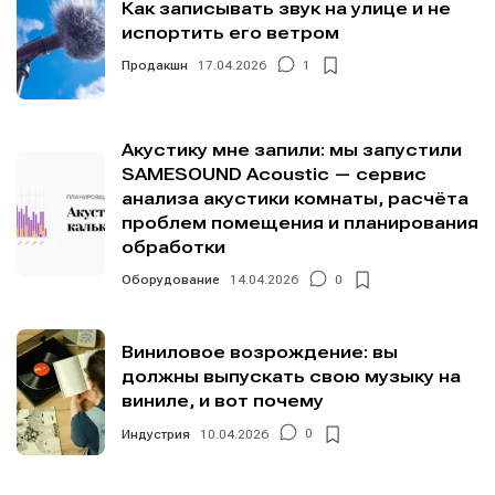
Мы в социальных сетях
Мы в социальных сетях
Как записывать звук на улице и не
испортить его ветром
Продакшн
17.04.2026
1
Информация
Информация
Акустику мне запили: мы запустили
SAMESOUND Acoustic — сервис
О проекте
О проекте
Реклама
Реклама
анализа акустики комнаты, расчёта
Редакционная политика (в разработке)
Редакционная политика (в разработке)
проблем помещения и планирования
Предложение новостей
Предложение новостей
Помощь проекту
Помощь проекту
обработки
Оборудование
14.04.2026
0
Виниловое возрождение: вы
должны выпускать свою музыку на
виниле, и вот почему
Индустрия
10.04.2026
0