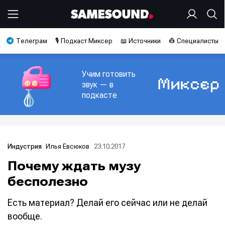
Телеграм
🎙️ Подкаст Миксер
📖 Источники
👷 Специалисты
Учим готовить
звук — в
подкасте
Илья Евсюков
23.10.2017
Индустрия
Почему ждать музу
бесполезно
Есть материал? Делай его сейчас или не делай
вообще.