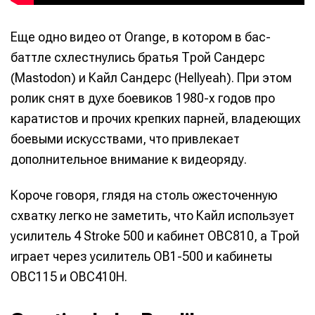
Изучаем
Изучаем
Аккорды,
Аккорды,
Войти через VK ID
Войти через VK ID
Войти через VK ID
Войти через VK ID
Еще одно видео от Orange, в котором в бас-
звуковые
звуковые
гаммы и
гаммы и
волны
волны
лады для
лады для
баттле схлестнулись братья Трой Сандерс
пианино
пианино
Войти через Яндекс ID
Войти через Яндекс ID
Войти через Яндекс ID
Войти через Яндекс ID
(Mastodon) и Кайл Сандерс (Hellyeah). При этом
ролик снят в духе боевиков 1980-х годов про
каратистов и прочих крепких парней, владеющих
Нажимая на кнопку «Войти» или на кнопки социальных
Нажимая на кнопку «Войти» или на кнопки социальных
Нажимая на кнопку «Войти» или на кнопки социальных
Нажимая на кнопку «Войти» или на кнопки социальных
боевыми искусствами, что привлекает
сервисов для входа, вы подтверждаете, что
сервисов для входа, вы подтверждаете, что
сервисов для входа, вы подтверждаете, что
сервисов для входа, вы подтверждаете, что
Справочник гитариста
Справочник гитариста
ознакомились и принимаете
ознакомились и принимаете
ознакомились и принимаете
ознакомились и принимаете
Условия использования
Условия использования
Условия использования
Условия использования
,
,
,
,
дополнительное внимание к видеоряду.
Политику обработки персональных данных
Политику обработки персональных данных
Политику обработки персональных данных
Политику обработки персональных данных
и
и
и
и
Правила
Правила
Правила
Правила
площадки
площадки
площадки
площадки
.
.
.
.
Короче говоря, глядя на столь ожесточенную
схватку легко не заметить, что Кайл использует
усилитель 4 Stroke 500 и кабинет OBC810, а Трой
играет через усилитель OB1-500 и кабинеты
Мы в социальных сетях
Мы в социальных сетях
OBC115 и OBC410H.