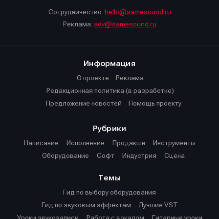
Сотрудничество:
hello@samesound.ru
Реклама:
adv@samesound.ru
Информация
О проекте
Реклама
Редакционная политика (в разработке)
Предложение новостей
Помощь проекту
Рубрики
Написание
Исполнение
Продакшн
Инструменты
Оборудование
Софт
Индустрия
Сцена
Темы
Гид по выбору оборудования
Гид по звуковым эффектам
Лучшие VST
Уроки звукозаписи
Работа с вокалом
Гитарные уроки