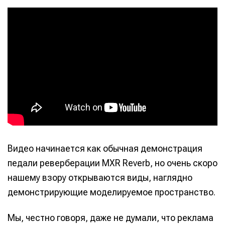
Написание
Написание
Видео начинается как обычная демонстрация
Исполнение
Исполнение
педали реверберации MXR Reverb, но очень скоро
нашему взору открываются виды, наглядно
Продакшн
Продакшн
демонстрирующие моделируемое пространство.
Инструменты
Инструменты
Оборудование
Оборудование
Мы, честно говоря, даже не думали, что реклама