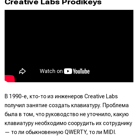
Creative Labs Prodikeys
Информация
Информация
О проекте
О проекте
Реклама
Реклама
Редакционная политика (в разработке)
Редакционная политика (в разработке)
Предложение новостей
Предложение новостей
Помощь проекту
Помощь проекту
В 1990-е, кто-то из инженеров Creative Labs
получил занятие создать клавиатуру. Проблема
была в том, что руководство не уточнило, какую
клавиатуру необходимо соорудить их сотруднику
— то ли обыкновенную QWERTY, то ли MIDI.