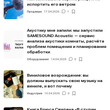
испортить его ветром
Продакшн
17.04.2026
1
Акустику мне запили: мы запустили
SAMESOUND Acoustic — сервис
анализа акустики комнаты, расчёта
проблем помещения и планирования
обработки
Оборудование
14.04.2026
0
Виниловое возрождение: вы
должны выпускать свою музыку на
виниле, и вот почему
Индустрия
10.04.2026
0
Книга Брюса Свидена «В студии