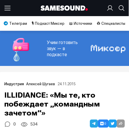
Телеграм
🎙️ Подкаст Миксер
📖 Источники
👷 Специалисты
Учим готовить
звук — в
подкасте
Алексей Шугаев
24.11.2015
Индустрия
ILLIDIANCE: «Мы те, кто
побеждает „командным
зачетом”»
0
0
534