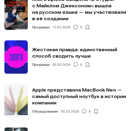
с Майклом Джексоном» вышла
на русском языке — мы участвовали
в её создании
Продакшн
13.03.2026
5
Жестокая правда: единственный
способ сводить лучше
Продакшн
05.03.2026
0
Apple представила MacBook Neo —
самый доступный ноутбук в истории
компании
Оборудование
05.03.2026
0