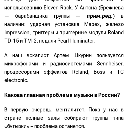
использованию Eleven Rack. У Антона (Брежнева
— барабанщика группы —
прим.ред.
) в
наличии: ударная установка Mapex, железо
Impression, триггеры и триггерные модули Roland
Информация
Информация
TD-15 и TM-2, педали Pearl Illuminator.
О проекте
О проекте
Реклама
Реклама
Редакционная политика (в разработке)
Редакционная политика (в разработке)
А наш вокалист Артем Шкурин пользуется
Предложение новостей
Предложение новостей
Помощь проекту
Помощь проекту
микрофонами и радиосистемами Sennheiser,
процессорами эффектов Roland, Boss и TC
electronic.
Какова главная проблема музыки в России?
В первую очередь, менталитет. Пока у нас в
стране полные залы собирают группы типа
«бутырки» – проблема останется.