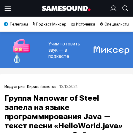
Телеграм
🎙️ Подкаст Миксер
📖 Источники
👷 Специалисты
Учим готовить
звук — в
подкасте
Кирилл Бекетов
12.12.2024
Индустрия
Группа Nanowar of Steel
запела на языке
программирования Java —
текст песни «HelloWorld.java»