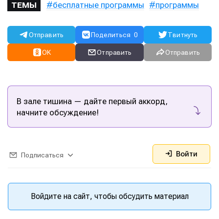
бесплатные программы
программы
ТЕМЫ
Отправить
Поделиться
0
Твитнуть
OK
Отправить
Отправить
В зале тишина — дайте первый аккорд,
начните обсуждение!
Написание
Написание
Войти
Подписаться
Исполнение
Исполнение
Продакшн
Продакшн
Войдите на сайт, чтобы обсудить материал
Инструменты
Инструменты
Оборудование
Оборудование