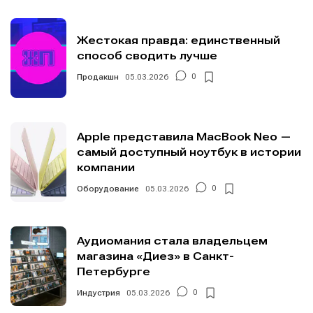
Жестокая правда: единственный
Информация
Информация
способ сводить лучше
О проекте
О проекте
Реклама
Реклама
Продакшн
05.03.2026
0
Редакционная политика (в разработке)
Редакционная политика (в разработке)
Предложение новостей
Предложение новостей
Помощь проекту
Помощь проекту
Apple представила MacBook Neo —
самый доступный ноутбук в истории
компании
Оборудование
05.03.2026
0
Аудиомания стала владельцем
магазина «Диез» в Санкт-
Петербурге
Индустрия
05.03.2026
0