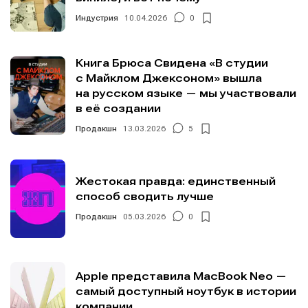
Индустрия
10.04.2026
0
Книга Брюса Свидена «В студии
с Майклом Джексоном» вышла
на русском языке — мы участвовали
в её создании
Продакшн
13.03.2026
5
Жестокая правда: единственный
способ сводить лучше
Продакшн
05.03.2026
0
Apple представила MacBook Neo —
самый доступный ноутбук в истории
компании