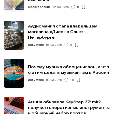
Оборудование
05.03.2026
0
Аудиомания стала владельцем
магазина «Диез» в Санкт-
Петербурге
Индустрия
05.03.2026
0
Почему музыка обесценилась, и что
с этим делать музыкантам в России
Индустрия
03.03.2026
18
Arturia обновила KeyStep 37: mk2
получил генеративные инструменты
и обширный набор портов