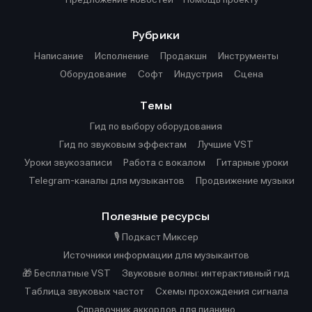
Рубрики
Написание
Исполнение
Продакшн
Инструменты
Оборудование
Софт
Индустрия
Сцена
Темы
Гид по выбору оборудования
Гид по звуковым эффектам
Лучшие VST
Уроки звукозаписи
Работа с вокалом
Гитарные уроки
Telegram-каналы для музыкантов
Продвижение музыки
Полезные ресурсы
🎙️ Подкаст Миксер
Источники информации для музыкантов
🎁 Бесплатные VST
Звуковые волны: интерактивный гид
Таблица звуковых частот
Cхемы прохождения сигнала
Справочник аккордов для пианино