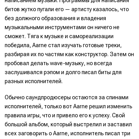
написанием музыки. Программы для написания
битов жутко пугали его — артисту казалось, что
без должного образования и владения
Нажимая на кнопку «Войти» или на кнопки социальных
Нажимая на кнопку «Войти» или на кнопки социальных
Нажимая на кнопку «Войти» или на кнопки социальных
Нажимая на кнопку «Войти» или на кнопки социальных
музыкальными инструментами он ничего не
сервисов для входа, вы подтверждаете, что
сервисов для входа, вы подтверждаете, что
сервисов для входа, вы подтверждаете, что
сервисов для входа, вы подтверждаете, что
Справочник гитариста
Справочник гитариста
сможет. Тяга к музыке и самореализации
ознакомились и принимаете
ознакомились и принимаете
ознакомились и принимаете
ознакомились и принимаете
Условия использования
Условия использования
Условия использования
Условия использования
,
,
,
,
Политику обработки персональных данных
Политику обработки персональных данных
Политику обработки персональных данных
Политику обработки персональных данных
и
и
и
и
Правила
Правила
Правила
Правила
победила, Aarne стал изучать готовые треки,
площадки
площадки
площадки
площадки
.
.
.
.
разбирая их по частям как конструктор. Затем он
пробовал делать wave-музыку, но всегда
заслушивался рэпом и долго писал биты для
разных исполнителей.
Мы в социальных сетях
Мы в социальных сетях
Обычно саундпродюсеры остаются за спинами
исполнителей, только вот Aarne решил изменить
правила игры, что и привело его к успеху. Свой
Информация
Информация
большой альбом, который выстрелил и заставил
О проекте
О проекте
Реклама
Реклама
всех заговорить о Aarne, исполнитель писал три