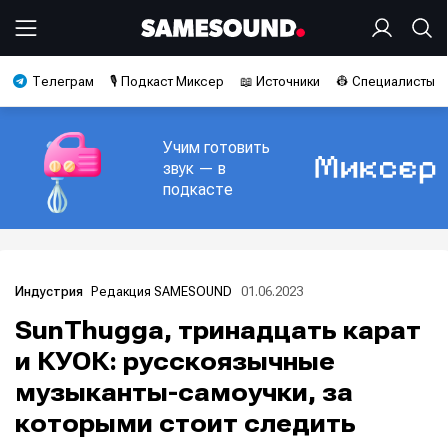
Телеграм
🎙️ Подкаст Миксер
📖 Источники
👷 Специалисты
Учим готовить
звук — в
подкасте
Редакция SAMESOUND
01.06.2023
Индустрия
SunThugga, тринадцать карат
и КУОК: русскоязычные
музыканты-самоучки, за
которыми стоит следить