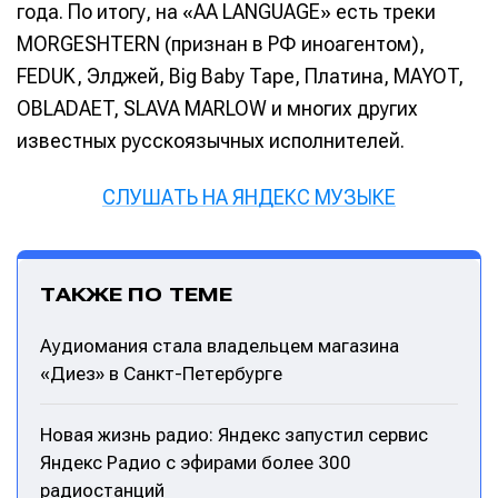
Редакционная политика (в разработке)
Редакционная политика (в разработке)
года. По итогу, на «AA LANGUAGE» есть треки
Предложение новостей
Предложение новостей
Помощь проекту
Помощь проекту
MORGESHTERN (признан в РФ иноагентом),
FEDUK, Элджей, Big Baby Tape, Платина, MAYOT,
OBLADAET, SLAVA MARLOW и многих других
известных русскоязычных исполнителей.
СЛУШАТЬ НА ЯНДЕКС МУЗЫКЕ
ТАКЖЕ ПО ТЕМЕ
Аудиомания стала владельцем магазина
«Диез» в Санкт-Петербурге
Новая жизнь радио: Яндекс запустил сервис
Яндекс Радио с эфирами более 300
радиостанций