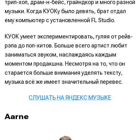
трип-хоп, драм-н-бейс, грайндкор и много разной
музыки. Когда КУОКу было девять, брат отдал
ему компьютер с установленной FL Studio.
КУОК умеет экспериментировать, гуляя от рейв-
рэпа до поп-хитов. Больше всего артист любит
Написание
Написание
заниматься звуком, наслаждаясь каждым
моментом продакшна. Несмотря на то, что он
Исполнение
Исполнение
старается больше внимания уделять тексту,
Продакшн
Продакшн
музыка всё же имеет значительный перевес.
Инструменты
Инструменты
СЛУШАТЬ НА ЯНДЕКС МУЗЫКЕ
Оборудование
Оборудование
Софт
Софт
Aarne
Индустрия
Индустрия
Сцена
Сцена