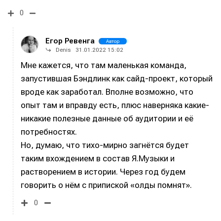
Исполнение
Исполнение
0
Продакшн
Продакшн
Егор Ревенга
Автор
Инструменты
Инструменты
Denis
31.01.2022 15:02
Оборудование
Оборудование
Мне кажется, что там маленькая команда,
запустившая Бэндлинк как сайд-проект, который
Софт
Софт
вроде как заработал. Вполне возможно, что
Индустрия
Индустрия
опыт там и вправду есть, плюс наверняка какие-
никакие полезные данные об аудитории и её
Сцена
Сцена
потребностях.
Вы сможете общаться в комментариях,
Вы сможете общаться в комментариях,
Вы сможете общаться в комментариях,
Вы сможете общаться в комментариях,
Но, думаю, что тихо-мирно загнётся будет
добавлять материалы в избранное и пользоваться
добавлять материалы в избранное и пользоваться
добавлять материалы в избранное и пользоваться
добавлять материалы в избранное и пользоваться
таким вхождением в состав Я.Музыки и
🎙️ Подкаст Миксер
🎙️ Подкаст Миксер
🎁 Бесплатные VST
🎁 Бесплатные VST
всеми возможностями сайта.
всеми возможностями сайта.
всеми возможностями сайта.
всеми возможностями сайта.
растворением в истории. Через год будем
📖 Источники информации
📖 Источники информации
📻 Выбираем
📻 Выбираем
говорить о нём с припиской «олды помнят».
оборудование
оборудование
Электронная
Электронная
Электронная
Электронная
👷 Профили специалистов
👷 Профили специалистов
почта
почта
почта
почта
✨ Разбираемся в
✨ Разбираемся в
0
Скоро тут что-то будет
Скоро тут что-то будет
эффектах
эффектах