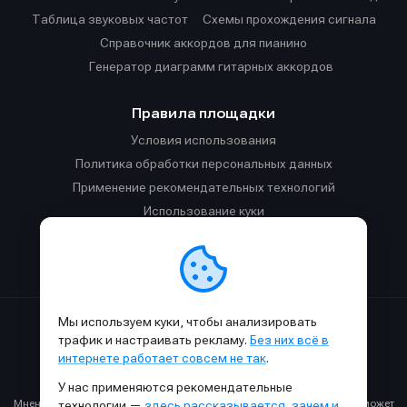
Таблица звуковых частот
Cхемы прохождения сигнала
Справочник аккордов для пианино
Генератор диаграмм гитарных аккордов
Правила площадки
Условия использования
Политика обработки персональных данных
Применение рекомендательных технологий
Использование куки
Правила публикации материалов и общения
Правила общения в Телеграм-чате
Мы используем куки, чтобы анализировать
Сделано с
к
в
SAMESOUND
© 2015-2026.
трафик и настраивать рекламу.
Без них всё в
Использование материалов SAMESOUND разрешено только с
интернете работает совсем не так
.
обязательным указанием ссылки на
этот
сайт.
У нас применяются рекомендательные
Все права на картинки и тексты принадлежат их авторам.
Мнение авторов может не совпадать с мнением редакции, которое может
технологии —
здесь рассказывается, зачем и