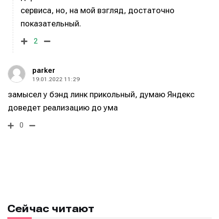
сервиса, но, на мой взгляд, достаточно
показательный.
Мы в социальных сетях
Мы в социальных сетях
2
parker
19.01.2022 11:29
замысел у бэнд линк прикольный, думаю Яндекс
Информация
Информация
доведет реализацию до ума
О проекте
О проекте
Реклама
Реклама
Редакционная политика (в разработке)
Редакционная политика (в разработке)
0
Предложение новостей
Предложение новостей
Помощь проекту
Помощь проекту
Сейчас читают