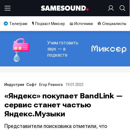
Телеграм
🎙️ Подкаст Миксер
📖 Источники
👷 Специалисты
Учим готовить
звук — в
подкасте
Егор Ревенга
19.01.2022
Индустрия
Софт
«Яндекс» покупает BandLink —
сервис станет частью
Яндекс.Музыки
Представители поисковика отметили, что