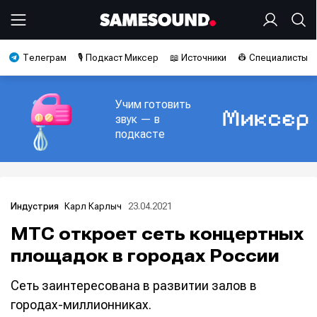
Телеграм
🎙️ Подкаст Миксер
📖 Источники
👷 Специалисты
Учим готовить
звук — в
подкасте
Карл Карлыч
23.04.2021
Индустрия
МТС откроет сеть концертных
площадок в городах России
Сеть заинтересована в развитии залов в
городах-миллионниках.