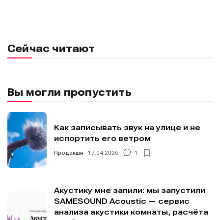
площадки
площадки
площадки
площадки
.
.
.
.
Сейчас читают
Мы в социальных сетях
Мы в социальных сетях
Вы могли пропустить
Информация
Информация
Как записывать звук на улице и не
испортить его ветром
О проекте
О проекте
Реклама
Реклама
Продакшн
17.04.2026
1
Редакционная политика (в разработке)
Редакционная политика (в разработке)
Предложение новостей
Предложение новостей
Помощь проекту
Помощь проекту
Акустику мне запили: мы запустили
SAMESOUND Acoustic — сервис
анализа акустики комнаты, расчёта