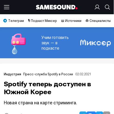
Телеграм
🎙️ Подкаст Миксер
📖 Источники
👷 Специалисты
Учим готовить
звук — в
подкасте
Пресс-служба Spotify в России
02.02.2021
Индустрия
Spotify теперь доступен в
Южной Корее
Новая страна на карте стриминга.