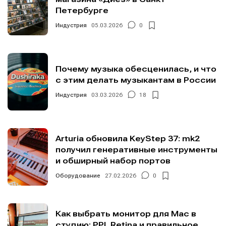
Петербурге
Индустрия
05.03.2026
0
Почему музыка обесценилась, и что
с этим делать музыкантам в России
Индустрия
03.03.2026
18
Arturia обновила KeyStep 37: mk2
получил генеративные инструменты
и обширный набор портов
Оборудование
27.02.2026
0
Как выбрать монитор для Mac в
студию: PPI, Retina и правильное