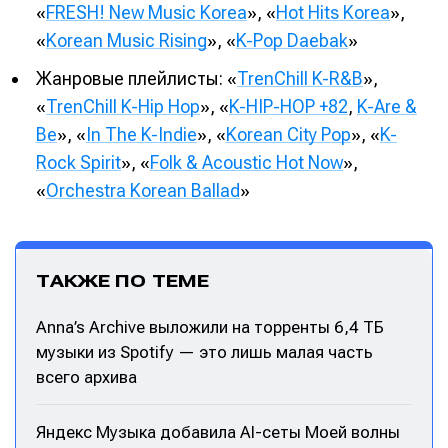
«
FRESH! New Music Korea
», «
Hot Hits Korea
»,
«
Korean Music Rising
», «
K-Pop Daebak
»
Жанровые плейлисты: «
TrenChill K-R&B
»,
«
TrenChill K-Hip Hop
», «
K-HIP-HOP +82
,
K-Are &
Be
», «
In The K-Indie
», «
Korean City Pop
», «
K-
Rock Spirit
», «
Folk & Acoustic Hot Now
»,
«
Orchestra Korean Ballad
»
ТАКЖЕ ПО ТЕМЕ
Anna’s Archive выложили на торренты 6,4 ТБ
музыки из Spotify — это лишь малая часть
всего архива
Яндекс Музыка добавила AI-сеты Моей волны