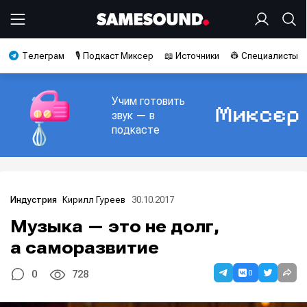
Телеграм
🎙️ Подкаст Миксер
📖 Источники
👷 Специалисты
Учим готовить
звук — в
подкасте
Кирилл Гуреев
30.10.2017
Индустрия
Музыка — это не долг,
а саморазвитие
0
0
728