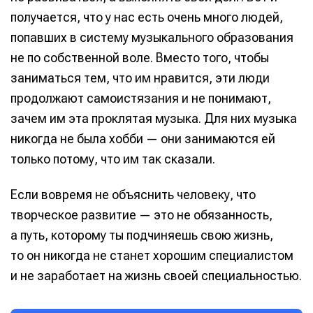
получается, что у нас есть очень много людей,
Написание
Написание
попавших в систему музыкального образования
Исполнение
Исполнение
не по собственной воле. Вместо того, чтобы
заниматься тем, что им нравится, эти люди
Продакшн
Продакшн
продолжают самоистязания и не понимают,
Инструменты
Инструменты
зачем им эта проклятая музыка. Для них музыка
никогда не была хобби — они занимаются ей
Оборудование
Оборудование
только потому, что им так сказали.
Софт
Софт
Если вовремя не объяснить человеку, что
Индустрия
Индустрия
творческое развитие — это не обязанность,
Сцена
Сцена
а путь, которому ты подчиняешь свою жизнь,
Вы сможете общаться в комментариях,
Вы сможете общаться в комментариях,
Вы сможете общаться в комментариях,
Вы сможете общаться в комментариях,
то он никогда не станет хорошим специалистом
добавлять материалы в избранное и пользоваться
добавлять материалы в избранное и пользоваться
добавлять материалы в избранное и пользоваться
добавлять материалы в избранное и пользоваться
и не заработает на жизнь своей специальностью.
🎙️ Подкаст Миксер
🎙️ Подкаст Миксер
🎁 Бесплатные VST
🎁 Бесплатные VST
всеми возможностями сайта.
всеми возможностями сайта.
всеми возможностями сайта.
всеми возможностями сайта.
📖 Источники информации
📖 Источники информации
📻 Выбираем
📻 Выбираем
оборудование
оборудование