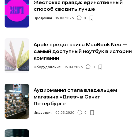
Жестокая правда: единственный
способ сводить лучше
Продакшн
05.03.2026
0
Apple представила MacBook Neo —
самый доступный ноутбук в истории
компании
Оборудование
05.03.2026
0
Аудиомания стала владельцем
магазина «Диез» в Санкт-
Петербурге
Индустрия
05.03.2026
0