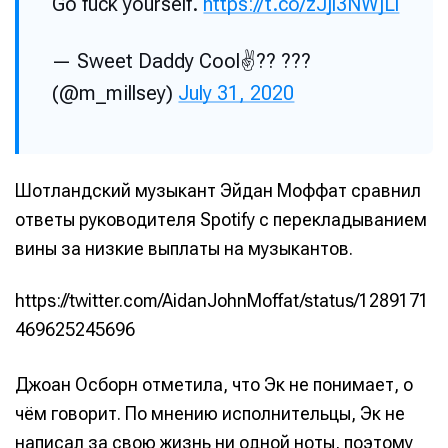
Go fuck yourself.
https://t.co/zJjl3NWjLl
— Sweet Daddy Cool✌️?? ???
(@m_millsey)
July 31, 2020
Шотландский музыкант Эйдан Моффат сравнил
ответы руководителя Spotify с перекладыванием
вины за низкие выплаты на музыкантов.
https://twitter.com/AidanJohnMoffat/status/1289171
469625245696
Джоан Осборн отметила, что Эк не понимает, о
чём говорит. По мнению исполнительцы, Эк не
написал за свою жизнь ни одной ноты, поэтому