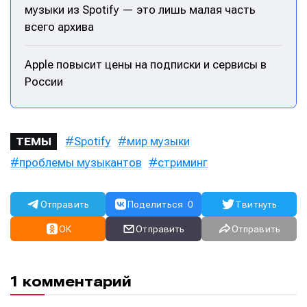
музыки из Spotify — это лишь малая часть
всего архива
Информация
Информация
О проекте
О проекте
Реклама
Реклама
Apple повысит цены на подписки и сервисы в
Редакционная политика (в разработке)
Редакционная политика (в разработке)
России
Предложение новостей
Предложение новостей
Помощь проекту
Помощь проекту
Spotify
мир музыки
ТЕМЫ
проблемы музыкантов
стриминг
Отправить
Поделиться
0
Твитнуть
OK
Отправить
Отправить
1 комментарий