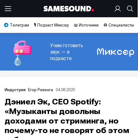
Телеграм
🎙️ Подкаст Миксер
📖 Источники
👷 Специалисты
Учим готовить
звук — в
подкасте
Егор Ревенга
04.08.2020
Индустрия
Дэниел Эк, CEO Spotify:
«Музыканты довольны
доходами от стриминга, но
почему-то не говорят об этом