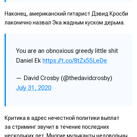
Наконец, американский гитарист Дэвид Кросби
лаконично назвал Эка жадным куском дерьма.
You are an obnoxious greedy little shit
Daniel Ek
https://t.co/8tZx55LeDe
— David Crosby (@thedavidcrosby)
Написание
Написание
July 31, 2020
Исполнение
Исполнение
Продакшн
Продакшн
Инструменты
Инструменты
Критика в адрес нечестной политики выплат
за стриминг звучит в течение последних
Оборудование
Оборудование
нескольких лет. Многие музыканты недовольны