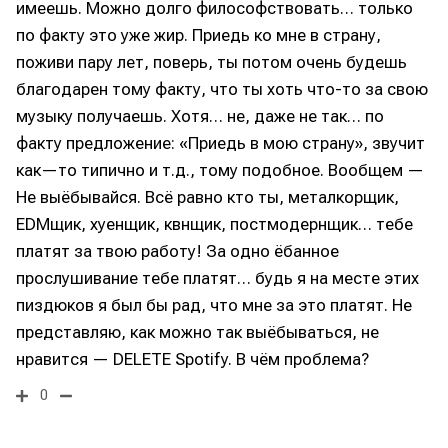
имеешь. Можно долго философствовать… только
по факту это уже жир. Приедь ко мне в страну,
поживи пару лет, поверь, ты потом очень будешь
благодарен тому факту, что ты хоть что-то за свою
музыку получаешь. Хотя… не, даже не так… по
факту предложение: «Приедь в мою страну», звучит
как—то типично и т.д., тому подобное. Вообщем —
Не выёбывайся. Всё равно кто ты, металкорщик,
EDMщик, хуенщик, квнщик, постмодернщик… тебе
платят за твою работу! За одно ёбанное
прослушивание тебе платят… будь я на месте этих
пиздюков я был бы рад, что мне за это платят. Не
представляю, как можно так выёбываться, не
нравится — DELETE Spotify. В чём проблема?
0