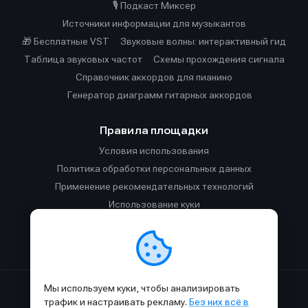
🎙️ Подкаст Миксер
Источники информации для музыкантов
🎁 Бесплатные VST
Звуковые волны: интерактивный гид
Таблица звуковых частот
Cхемы прохождения сигнала
Справочник аккордов для пианино
Генератор диаграмм гитарных аккордов
Правила площадки
Условия использования
Политика обработки персональных данных
Применение рекомендательных технологий
Использование куки
Правила публикации материалов и общения
Правила общения в Телеграм-чате
Мы используем куки, чтобы анализировать
Сделано с
к
в
SAMESOUND
© 2015-2026.
трафик и настраивать рекламу.
Без них всё в