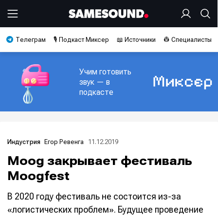
Телеграм
🎙️ Подкаст Миксер
📖 Источники
👷 Специалисты
Учим готовить
звук — в
подкасте
Егор Ревенга
11.12.2019
Индустрия
Moog закрывает фестиваль
Moogfest
В 2020 году фестиваль не состоится из-за
«логистических проблем». Будущее проведение