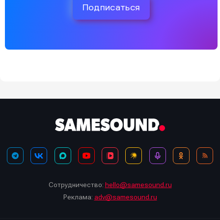
Подписаться
Сотрудничество:
hello@samesound.ru
Реклама:
adv@samesound.ru