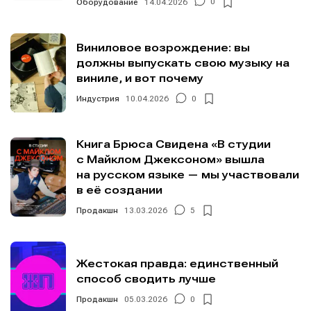
Оборудование
14.04.2026
0
Виниловое возрождение: вы
должны выпускать свою музыку на
Мы в социальных сетях
Мы в социальных сетях
виниле, и вот почему
Индустрия
10.04.2026
0
Книга Брюса Свидена «В студии
Информация
Информация
с Майклом Джексоном» вышла
на русском языке — мы участвовали
О проекте
О проекте
Реклама
Реклама
в её создании
Редакционная политика (в разработке)
Редакционная политика (в разработке)
Продакшн
13.03.2026
5
Предложение новостей
Предложение новостей
Помощь проекту
Помощь проекту
Жестокая правда: единственный
способ сводить лучше
Продакшн
05.03.2026
0