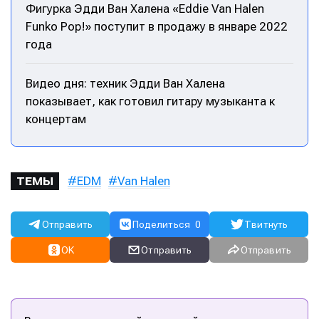
Фигурка Эдди Ван Халена «Eddie Van Halen
Funko Pop!» поступит в продажу в январе 2022
года
Видео дня: техник Эдди Ван Халена
показывает, как готовил гитару музыканта к
концертам
EDM
Van Halen
ТЕМЫ
Отправить
Поделиться
0
Твитнуть
OK
Отправить
Отправить
Написание
Написание