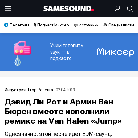
Телеграм
🎙️ Подкаст Миксер
📖 Источники
👷 Специалисты
Учим готовить
звук — в
подкасте
Егор Ревенга
02.04.2019
Индустрия
Дэвид Ли Рот и Армин Ван
Бюрен вместе исполнили
ремикс на Van Halen «Jump»
Однозначно, этой песне идет EDM-саунд.