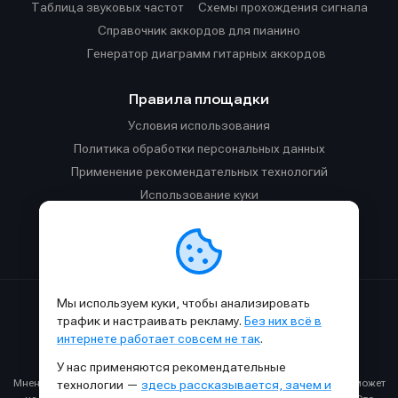
Таблица звуковых частот
Cхемы прохождения сигнала
Справочник аккордов для пианино
Генератор диаграмм гитарных аккордов
Правила площадки
Условия использования
Политика обработки персональных данных
Применение рекомендательных технологий
Использование куки
Правила публикации материалов и общения
Правила общения в Телеграм-чате
Мы используем куки, чтобы анализировать
Сделано с
к
в
SAMESOUND
© 2015-2026.
трафик и настраивать рекламу.
Без них всё в
Использование материалов SAMESOUND разрешено только с
интернете работает совсем не так
.
обязательным указанием ссылки на
этот
сайт.
У нас применяются рекомендательные
Все права на картинки и тексты принадлежат их авторам.
Мнение авторов может не совпадать с мнением редакции, которое может
технологии —
здесь рассказывается, зачем и