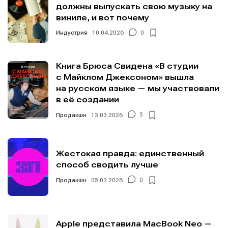
должны выпускать свою музыку на
виниле, и вот почему
Мы в социальных сетях
Мы в социальных сетях
Индустрия
10.04.2026
0
Книга Брюса Свидена «В студии
с Майклом Джексоном» вышла
на русском языке — мы участвовали
Информация
Информация
в её создании
О проекте
О проекте
Реклама
Реклама
Продакшн
13.03.2026
5
Редакционная политика (в разработке)
Редакционная политика (в разработке)
Предложение новостей
Предложение новостей
Помощь проекту
Помощь проекту
Жестокая правда: единственный
способ сводить лучше
Продакшн
05.03.2026
0
Apple представила MacBook Neo —