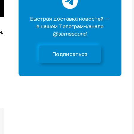
Поиск
Поиск
Поиск
Поиск
очник
очник
Быстрая доставка новостей —
иста
иста
в нашем Телеграм-канале
и.
@samesound
Подписаться
тику
тику
тику
тику