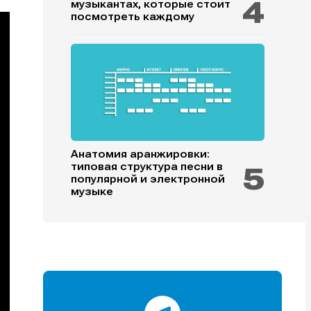
музыкантах, которые стоит
посмотреть каждому
и
и
и
и
Анатомия аранжировки:
типовая структура песни в
популярной и электронной
е
е
музыке