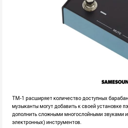
Написани
Написани
TM-1 расширяет количество доступных барабан
Исполнен
Исполнен
музыканты могут добавить к своей установке пэ
Продакш
Продакш
дополнить сложными многослойными звуками ил
электронных) инструментов.
Инструм
Инструм