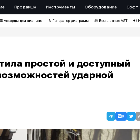
ие
Продакшн
Инструменты
Оборудование
Софт
🎹 Аккорды для пианино
🎸 Генератор диаграмм
🎁 Бесплатные VST
🔊 
тила простой и доступный
возможностей ударной
0