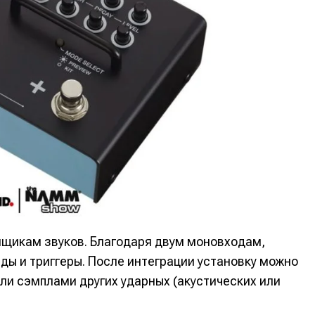
е
е
щикам звуков. Благодаря двум моновходам,
ие
ие
ды и триггеры. После интеграции установку можно
н
н
и сэмплами других ударных (акустических или
енты
енты