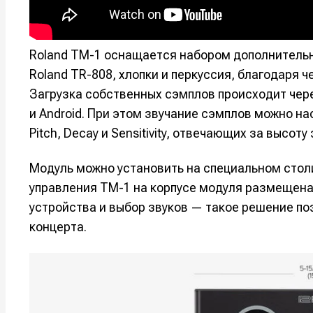
Например, 
Например, 
Например, 
Например, 
Изу
Изу
Roland TM-1 оснащается набором дополнитель
зву
зву
Войти
Войти
Войти
Войти
Roland TR-808, хлопки и перкуссия, благодаря 
вол
вол
Загрузка собственных сэмплов происходит через
Войти
Войти
Войти
Войти
и Android. При этом звучание сэмплов можно н
Pitch, Decay и Sensitivity, отвечающих за высот
Нажимая на 
Нажимая на 
Нажимая на 
Нажимая на 
Модуль можно установить на специальном столи
подтверждае
подтверждае
подтверждае
подтверждае
управления TM-1 на корпусе модуля размещена
обработки п
обработки п
обработки п
обработки п
устройства и выбор звуков — такое решение по
концерта.