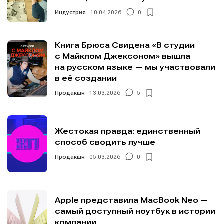
Редакционная политика (в разработке)
Редакционная политика (в разработке)
Индустрия
10.04.2026
0
Предложение новостей
Предложение новостей
Помощь проекту
Помощь проекту
Книга Брюса Свидена «В студии
с Майклом Джексоном» вышла
на русском языке — мы участвовали
в её создании
Продакшн
13.03.2026
5
Жестокая правда: единственный
способ сводить лучше
Продакшн
05.03.2026
0
Apple представила MacBook Neo —
самый доступный ноутбук в истории
компании