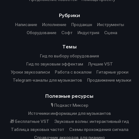
Рубрики
Написание
Исполнение
Продакшн
Инструменты
Оборудование
Софт
Индустрия
Сцена
Темы
Гид по выбору оборудования
Гид по звуковым эффектам
Лучшие VST
Уроки звукозаписи
Работа с вокалом
Гитарные уроки
Telegram-каналы для музыкантов
Продвижение музыки
Полезные ресурсы
🎙️ Подкаст Миксер
Источники информации для музыкантов
🎁 Бесплатные VST
Звуковые волны: интерактивный гид
Таблица звуковых частот
Cхемы прохождения сигнала
Справочник аккордов для пианино