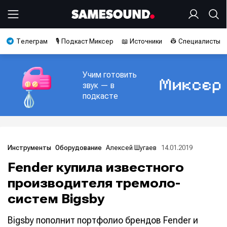
Телеграм
🎙️ Подкаст Миксер
📖 Источники
👷 Специалисты
Учим готовить
звук — в
подкасте
Алексей Шугаев
14.01.2019
Инструменты
Оборудование
Fender купила известного
производителя тремоло-
систем Bigsby
Bigsby пополнит портфолио брендов Fender и