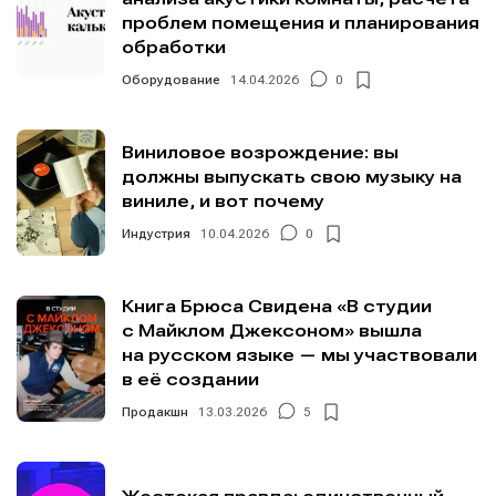
Изучаем
Изучаем
Аккорды,
Аккорды,
проблем помещения и планирования
Войти через VK ID
Войти через VK ID
Войти через VK ID
Войти через VK ID
звуковые
звуковые
гаммы и
гаммы и
обработки
волны
волны
лады для
лады для
Оборудование
14.04.2026
0
пианино
пианино
Войти через Яндекс ID
Войти через Яндекс ID
Войти через Яндекс ID
Войти через Яндекс ID
Виниловое возрождение: вы
должны выпускать свою музыку на
Нажимая на кнопку «Войти» или на кнопки социальных
Нажимая на кнопку «Войти» или на кнопки социальных
Нажимая на кнопку «Войти» или на кнопки социальных
Нажимая на кнопку «Войти» или на кнопки социальных
виниле, и вот почему
сервисов для входа, вы подтверждаете, что
сервисов для входа, вы подтверждаете, что
сервисов для входа, вы подтверждаете, что
сервисов для входа, вы подтверждаете, что
Справочник гитариста
Справочник гитариста
ознакомились и принимаете
ознакомились и принимаете
ознакомились и принимаете
ознакомились и принимаете
Условия использования
Условия использования
Условия использования
Условия использования
,
,
,
,
Индустрия
10.04.2026
0
Политику обработки персональных данных
Политику обработки персональных данных
Политику обработки персональных данных
Политику обработки персональных данных
и
и
и
и
Правила
Правила
Правила
Правила
площадки
площадки
площадки
площадки
.
.
.
.
Книга Брюса Свидена «В студии
с Майклом Джексоном» вышла
на русском языке — мы участвовали
в её создании
Мы в социальных сетях
Мы в социальных сетях
Продакшн
13.03.2026
5