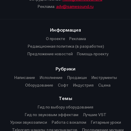
Реклама:
adv@samesound.ru
Информация
О проекте
Реклама
Редакционная политика (в разработке)
Предложение новостей
Помощь проекту
Рубрики
Написание
Исполнение
Продакшн
Инструменты
Оборудование
Софт
Индустрия
Сцена
Темы
Гид по выбору оборудования
Гид по звуковым эффектам
Лучшие VST
Уроки звукозаписи
Работа с вокалом
Гитарные уроки
Telegram-каналы для музыкантов
Продвижение музыки