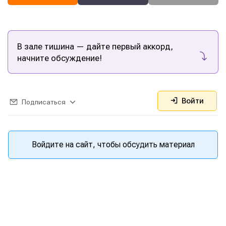
Информация
Информация
О проекте
О проекте
Реклама
Реклама
Редакционная политика (в разработке)
Редакционная политика (в разработке)
В зале тишина — дайте первый аккорд,
Предложение новостей
Предложение новостей
Помощь проекту
Помощь проекту
начните обсуждение!
Войти
Подписаться
Войдите на сайт, чтобы обсудить материал