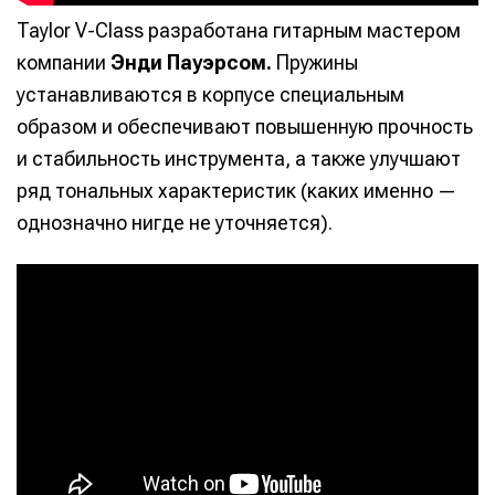
Taylor V-Class разработана гитарным мастером
компании
Энди Пауэрсом.
Пружины
устанавливаются в корпусе специальным
образом и обеспечивают повышенную прочность
и стабильность инструмента, а также улучшают
ряд тональных характеристик (каких именно —
однозначно нигде не уточняется).
Написание
Написание
Исполнение
Исполнение
Продакшн
Продакшн
Инструменты
Инструменты
Оборудование
Оборудование
Софт
Софт