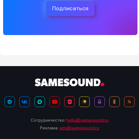
Подписаться
Сотрудничество:
hello@samesound.ru
Реклама:
adv@samesound.ru