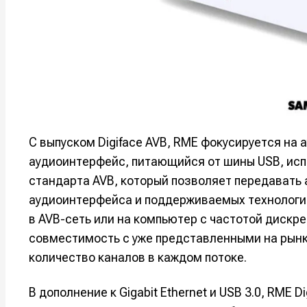
Мы в соци
Мы в соци
Информа
Информа
О проекте
О проекте
Р
Р
Помощь прое
Помощь прое
С выпуском Digiface AVB, RME фокусируется на
аудиоинтерфейс, питающийся от шины USB, испо
стандарта AVB, который позволяет передавать
аудиоинтерфейса и поддерживаемых технологи
в AVB-сеть или на компьютер с частотой дискр
совместимость с уже представленными на рынк
количество каналов в каждом потоке.
В дополнение к Gigabit Ethernet и USB 3.0, RME 