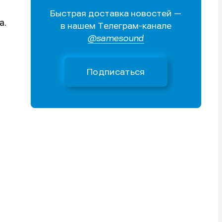
Быстрая доставка новостей —
Поиск
Поиск
Поиск
Поиск
а.
в нашем Телеграм-канале
очник
очник
@samesound
иста
иста
Подписаться
тику
тику
тику
тику