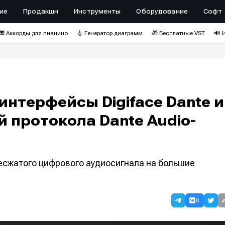
ие
Продакшн
Инструменты
Оборудование
Софт
🎹 Аккорды для пианино
🎸 Генератор диаграмм
🎁 Бесплатные VST
🔊 
нтерфейсы Digiface Dante и
й протокола Dante Audio-
несжатого цифрового аудиосигнала на большие
0