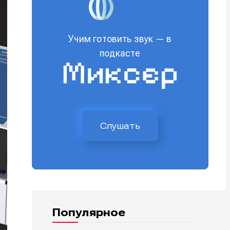
Учим готовить звук — в
подкасте
Слушать
Популярное