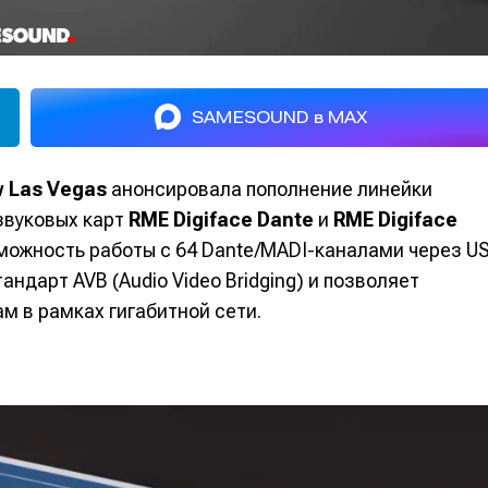
SAMESOUND в MAX
 Las Vegas
анонсировала пополнение линейки
звуковых карт
RME Digiface Dante
и
RME Digiface
зможность работы с 64 Dante/MADI-каналами через U
тандарт AVB (Audio Video Bridging) и позволяет
м в рамках гигабитной сети.