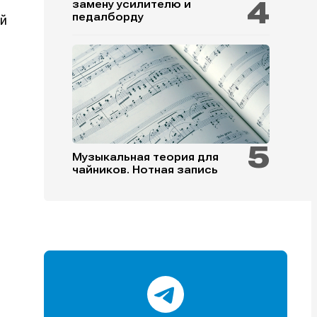
замену усилителю и
педалборду
ей
и
и
и
и
Музыкальная теория для
чайников. Нотная запись
е
е