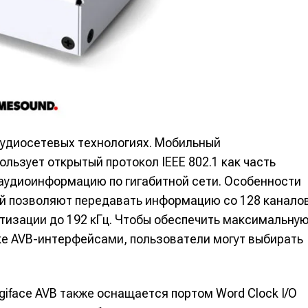
альных сетях
альных сетях
ция
ция
еклама
еклама
Редакционная политика (в разработке)
Редакционная политика (в разработке)
Предложение ново
Предложение ново
кту
кту
 аудиосетевых технологиях. Мобильный
льзует открытый протокол IEEE 802.1 как часть
 аудиоинформацию по гигабитной сети. Особенности
й позволяют передавать информацию со 128 канало
етизации до 192 кГц. Чтобы обеспечить максимальну
е AVB-интерфейсами, пользователи могут выбирать
Digiface AVB также оснащается портом Word Clock I/O