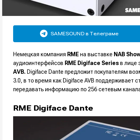
SAMESOUND в Телеграме
Немецкая компания
RME
на выставке
NAB Show
аудиоинтерфейсов
RME Digiface Series
в лице 
AVB.
Digiface Dante предложит покупателям во
3.0, в то время как Digiface AVB поддерживает с
передавать информацию по 256 сетевым канала
RME Digiface Dante