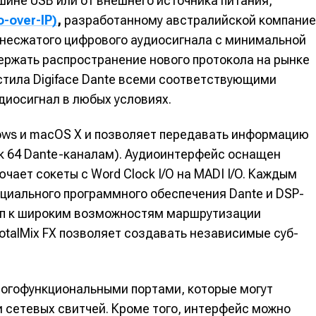
ине USB или от внешнего источника питания,
вание
вание
o-over-IP)
,
разработанному австралийской компани
 несжатого цифрового аудиосигнала с минимальной
держать распространение нового протокола на рынке
тила Digiface Dante всеми соответствующими
я
я
диосигнал в любых условиях.
ows и macOS X и позволяет передавать информацию
е к 64 Dante-каналам). Аудиоинтерфейс оснащен
 общаться в комментариях, добавлять материалы в избранное 
 общаться в комментариях, добавлять материалы в избранное 
 общаться в комментариях, добавлять материалы в избранное 
 общаться в комментариях, добавлять материалы в избранное 
 Миксер
 Миксер
🎁 Бесплатные VST
🎁 Бесплатные VST
ся всеми возможностями сайта.
ся всеми возможностями сайта.
ся всеми возможностями сайта.
ся всеми возможностями сайта.
ает сокеты с Word Clock I/O на MADI I/O. Каждым
ки информации
ки информации
📻 Выбираем оборудовани
📻 Выбираем оборудовани
циального программного обеспечения Dante и DSP-
п к широким возможностям маршрутизации
 специалистов
 специалистов
✨ Разбираемся в эффектах
✨ Разбираемся в эффектах
TotalMix FX позволяет создавать независимые суб-
что-то будет
что-то будет
❤️‍🔥 Лучшие VST
❤️‍🔥 Лучшие VST
бот
бот
бот
бот
жить новость
жить новость
ногофункциональными портами, которые могут
Продолжить
Продолжить
Продолжить
Продолжить
и сетевых свитчей. Кроме того, интерфейс можно