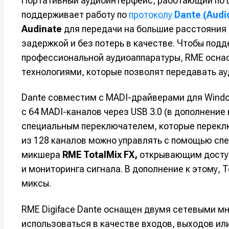
Портативный аудиоинтерфейс, работающий по ш
Оборудо
Оборудо
поддерживает работу по
протоколу
Dante (Audi
Audinate
для передачи на большие расстояния
Софт
Софт
задержкой и без потерь в качестве. Чтобы под
профессиональной аудиоаппаратуры, RME оснас
Индустри
Индустри
технологиями, которые позволят передавать ау
Сцена
Сцена
Dante совместим с MADI-драйверами для Wind
с 64 MADI-каналов через USB 3.0 (в дополнени
Вы сможете
Вы сможете
Вы сможете
Вы сможете
🎙️ Подкаст
🎙️ Подкаст
пользовать
пользовать
пользовать
пользовать
специальным переключателем, которые переключ
📖 Источни
📖 Источни
из 128 каналов можно управлять с помощью спе
Электронная
Электронная
Электронная
Электронная
микшера
RME TotalMix FX,
открывающим досту
👷 Профили
👷 Профили
почта
почта
почта
почта
и мониторинга сигнала. В дополнение к этому, 
Скоро тут 
Скоро тут 
миксы.
Я не ро
Я не ро
Я не ро
Я не ро
Предло
Предло
RME Digiface Dante оснащен двумя сетевыми м
использоваться в качестве входов, выходов ил