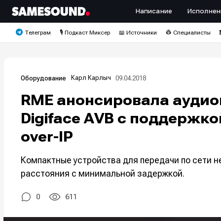
Написание
Исполнен
Телеграм
🎙️ Подкаст Миксер
📖 Источники
👷 Специалисты
Карл Карлыч
09.04.2018
Оборудование
RME анонсировала аудиои
Digiface AVB с поддержко
over-IP
Компактные устройства для передачи по сети 
расстояния с минимальной задержкой.
0
611