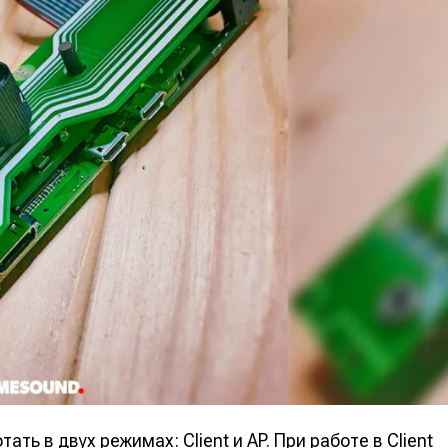
е
е
ие
ие
н
н
енты
енты
ть в двух режимах: Client и AP. При работе в Client