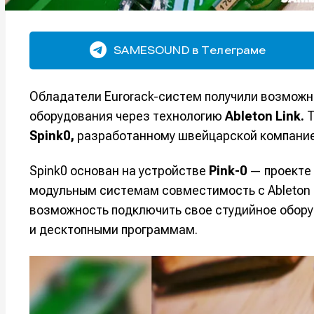
SAMESOUND в Телеграме
Обладатели Eurorack-систем получили возможн
оборудования через технологию
Ableton Link.
Т
Spink0,
разработанному швейцарской компани
Spink0 основан на устройстве
Pink-0
— проекте 
модульным системам совместимость с Ableton 
возможность подключить свое студийное обор
и десктопными программам.