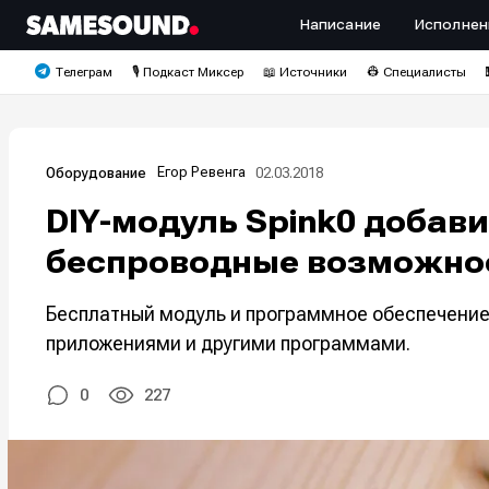
Написание
Исполнен
Телеграм
🎙️ Подкаст Миксер
📖 Источники
👷 Специалисты
Егор Ревенга
02.03.2018
Оборудование
DIY-модуль Spink0 добав
беспроводные возможно
Бесплатный модуль и программное обеспечение
приложениями и другими программами.
0
227