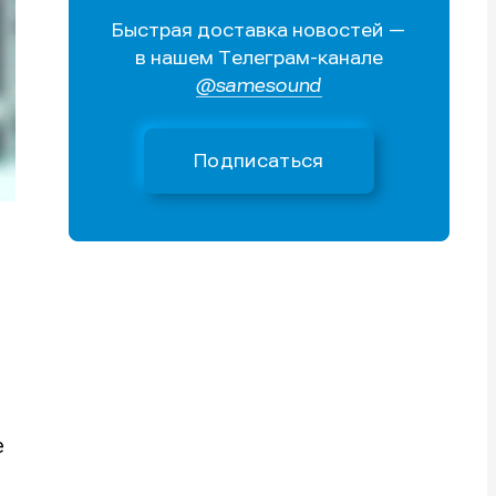
Быстрая доставка новостей —
Поиск
Поиск
Поиск
Поиск
в нашем Телеграм-канале
очник
очник
@samesound
иста
иста
Подписаться
тику
тику
тику
тику
е