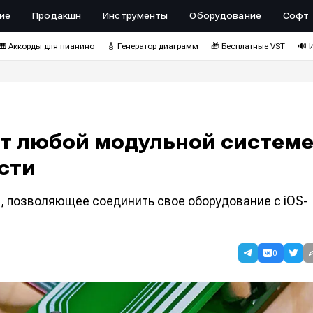
ие
Продакшн
Инструменты
Оборудование
Софт
🎹 Аккорды для пианино
🎸 Генератор диаграмм
🎁 Бесплатные VST
🔊 
ит любой модульной систем
сти
, позволяющее соединить свое оборудование с iOS-
0