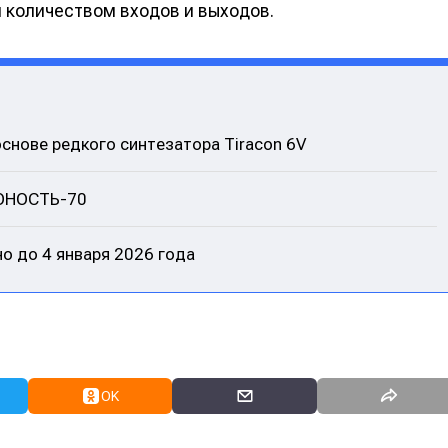
 количеством входов и выходов.
альных сетях
альных сетях
ция
ция
основе редкого синтезатора Tiracon 6V
еклама
еклама
Редакционная политика (в разработке)
Редакционная политика (в разработке)
Предложение ново
Предложение ново
 ЮНОСТЬ-70
кту
кту
о до 4 января 2026 года
OK