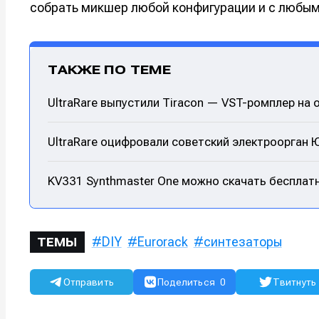
собрать микшер любой конфигурации и с любым
Мы в соци
Мы в соци
ТАКЖЕ ПО ТЕМЕ
Информа
Информа
UltraRare выпустили Tiracon — VST-ромплер на 
О проекте
О проекте
Р
Р
UltraRare оцифровали советский электроорган
Помощь прое
Помощь прое
KV331 Synthmaster One можно скачать бесплатн
DIY
Eurorack
синтезаторы
ТЕМЫ
Отправить
Поделиться
0
Твитнуть