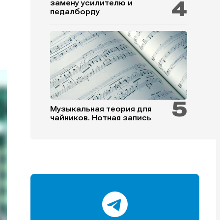
замену усилителю и
педалборду
и
и
и
и
Музыкальная теория для
чайников. Нотная запись
е
е