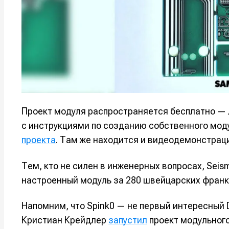
Например, 
Например, 
Например, 
Например, 
Изу
Изу
зву
зву
Войти
Войти
Войти
Войти
вол
вол
Войти
Войти
Войти
Войти
Проект модуля распространяется бесплатно 
Нажимая на 
Нажимая на 
Нажимая на 
Нажимая на 
с инструкциями по созданию собственного мод
подтверждае
подтверждае
подтверждае
подтверждае
проекта
. Там же находится и видеодемонстрац
обработки п
обработки п
обработки п
обработки п
Тем, кто не силен в инженерных вопросах, Seis
настроенный модуль за 280 швейцарских франко
Напомним, что Spink0 — не первый интересный 
Кристиан Крейдлер
запустил
проект модульного