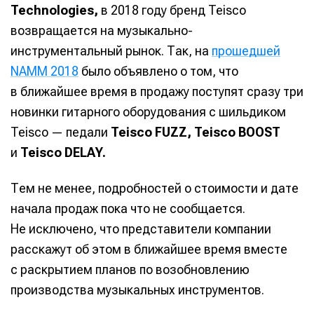
Technologies,
в 2018 году бренд Teisco
пианино
пианино
Войти через Яндекс ID
Войти через Яндекс ID
Войти через Яндекс ID
Войти через Яндекс ID
возвращается на музыкально-
инструментальный рынок. Так, на
прошедшей
NAMM 2018
было объявлено о том, что
Нажимая на кнопку «Войти» или на кнопки социальных
Нажимая на кнопку «Войти» или на кнопки социальных
Нажимая на кнопку «Войти» или на кнопки социальных
Нажимая на кнопку «Войти» или на кнопки социальных
сервисов для входа, вы подтверждаете, что
сервисов для входа, вы подтверждаете, что
сервисов для входа, вы подтверждаете, что
сервисов для входа, вы подтверждаете, что
Справочник гитариста
Справочник гитариста
в ближайшее время в продажу поступят сразу три
ознакомились и принимаете
ознакомились и принимаете
ознакомились и принимаете
ознакомились и принимаете
Условия использования
Условия использования
Условия использования
Условия использования
,
,
,
,
новинки гитарного оборудования с шильдиком
Политику обработки персональных данных
Политику обработки персональных данных
Политику обработки персональных данных
Политику обработки персональных данных
и
и
и
и
Правила
Правила
Правила
Правила
площадки
площадки
площадки
площадки
.
.
.
.
Teisco — педали
Teisco FUZZ, Teisco BOOST
и
Teisco DELAY.
Тем не менее, подробностей о стоимости и дате
Мы в социальных сетях
Мы в социальных сетях
начала продаж пока что не сообщается.
Не исключено, что представители компании
расскажут об этом в ближайшее время вместе
с раскрытием планов по возобновлению
производства музыкальных инструментов.
Информация
Информация