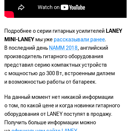
Подробнее о серии гитарных усилителей
LANEY
MINI-LANEY
мы уже
рассказывали ранее
.
В последний день
NAMM 2018
, английский
производитель гитарного оборудования
Написание
Написание
представил серию компактных устройств
Исполнение
Исполнение
с мощностью до 300 Вт, встроенным дилэем
Продакшн
Продакшн
и возможностью работы от батареек.
Инструменты
Инструменты
На данный момент нет никакой информации
Оборудование
Оборудование
о том, по какой цене и когда новинки гитарного
оборудования от LANEY поступят в продажу.
Софт
Софт
Получить больше информации можно
Индустрия
Индустрия
на
официальном сайте LANEY
.