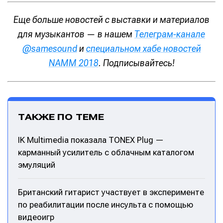
О проекте
О проекте
Реклама
Реклама
Редакционная политика (в разработке)
Редакционная политика (в разработке)
Еще больше новостей с выставки и материалов
Предложение новостей
Предложение новостей
Помощь проекту
Помощь проекту
для музыкантов — в нашем
Телеграм-канале
@samesound
и
специальном хабе новостей
NAMM 2018
. Подписывайтесь!
ТАКЖЕ ПО ТЕМЕ
IK Multimedia показала TONEX Plug —
карманный усилитель с облачным каталогом
эмуляций
Британский гитарист участвует в эксперименте
по реабилитации после инсульта с помощью
видеоигр