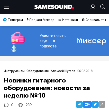
Телеграм
🎙️ Подкаст Миксер
📖 Источники
👷 Специалисты
Учим готовить
звук — в
подкасте
Алексей Шугаев
06.02.2018
Инструменты
Оборудование
Новинки гитарного
оборудования: новости за
неделю №10
0
0
239