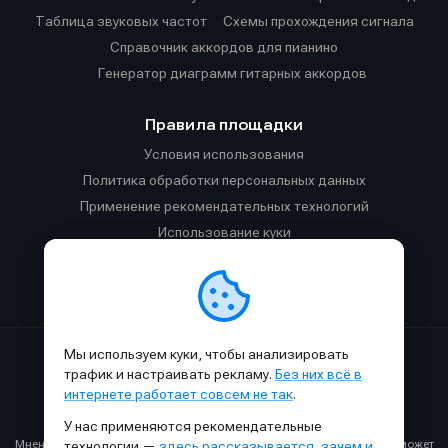
Таблица звуковых частот
Cхемы прохождения сигнала
Справочник аккордов для пианино
Генератор диаграмм гитарных аккордов
Правила площадки
Условия использования
Политика обработки персональных данных
Применение рекомендательных технологий
Использование куки
Правила публикации материалов и общения
Правила общения в Телеграм-чате
Мы используем куки, чтобы анализировать
Сделано с
к
в
SAMESOUND
© 2015-2026.
трафик и настраивать рекламу.
Без них всё в
Использование материалов SAMESOUND разрешено только с
интернете работает совсем не так
.
обязательным указанием ссылки на
этот
сайт.
У нас применяются рекомендательные
Все права на картинки и тексты принадлежат их авторам.
Мнение авторов может не совпадать с мнением редакции, которое может
технологии —
здесь рассказывается, зачем и