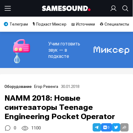
Телеграм
🎙️ Подкаст Миксер
📖 Источники
👷 Специалисты
Учим готовить
звук — в
подкасте
Егор Ревенга
30.01.2018
Оборудование
NAMM 2018: Новые
синтезаторы Teenage
Engineering Pocket Operator
0
0
1100