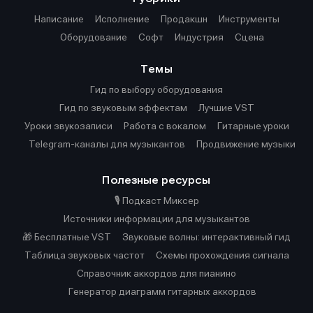
Написание
Исполнение
Продакшн
Инструменты
Оборудование
Софт
Индустрия
Сцена
Темы
Гид по выбору оборудования
Гид по звуковым эффектам
Лучшие VST
Уроки звукозаписи
Работа с вокалом
Гитарные уроки
Telegram-каналы для музыкантов
Продвижение музыки
Полезные ресурсы
🎙️ Подкаст Миксер
Источники информации для музыкантов
🎁 Бесплатные VST
Звуковые волны: интерактивный гид
Таблица звуковых частот
Cхемы прохождения сигнала
Справочник аккордов для пианино
Генератор диаграмм гитарных аккордов