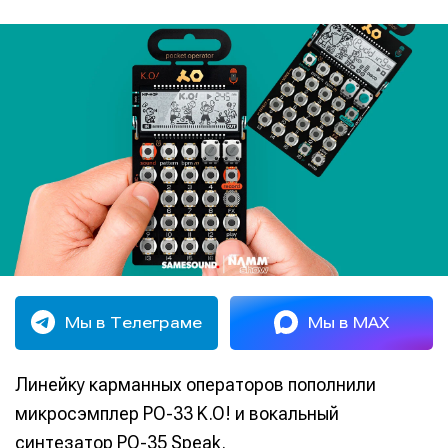
Мы в Телеграме
Мы в MAX
Линейку карманных операторов пополнили
микросэмплер PO-33 K.O! и вокальный
синтезатор PO-35 Speak.