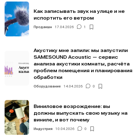
Мы в социальных сетях
Мы в социальных сетях
Как записывать звук на улице и не
испортить его ветром
Продакшн
17.04.2026
1
Информация
Информация
Акустику мне запили: мы запустили
О проекте
О проекте
Реклама
Реклама
SAMESOUND Acoustic — сервис
Редакционная политика (в разработке)
Редакционная политика (в разработке)
анализа акустики комнаты, расчёта
проблем помещения и планирования
Предложение новостей
Предложение новостей
Помощь проекту
Помощь проекту
обработки
Оборудование
14.04.2026
0
Виниловое возрождение: вы
должны выпускать свою музыку на
виниле, и вот почему
Индустрия
10.04.2026
0