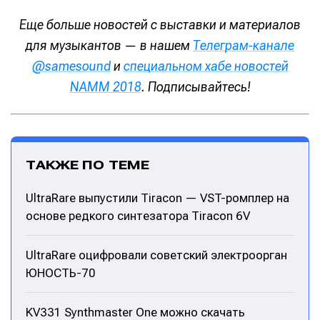
Еще больше новостей с выставки и материалов
для музыкантов — в нашем
Телеграм-канале
@samesound
и
специальном хабе новостей
NAMM 2018
. Подписывайтесь!
ТАКЖЕ ПО ТЕМЕ
UltraRare выпустили Tiracon — VST-ромплер на
основе редкого синтезатора Tiracon 6V
UltraRare оцифровали советский электроорган
Написание
Написание
ЮНОСТЬ-70
Исполнение
Исполнение
KV331 Synthmaster One можно скачать
Продакшн
Продакшн