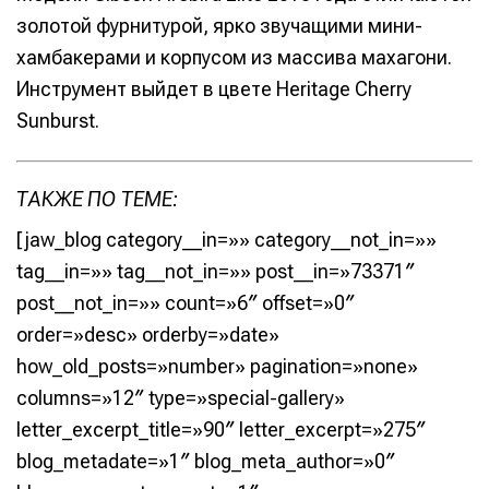
золотой фурнитурой, ярко звучащими мини-
хамбакерами и корпусом из массива махагони.
Инструмент выйдет в цвете Heritage Cherry
Sunburst.
ТАКЖЕ ПО ТЕМЕ:
[jaw_blog category__in=»» category__not_in=»»
tag__in=»» tag__not_in=»» post__in=»73371″
post__not_in=»» count=»6″ offset=»0″
order=»desc» orderby=»date»
how_old_posts=»number» pagination=»none»
columns=»12″ type=»special-gallery»
letter_excerpt_title=»90″ letter_excerpt=»275″
blog_metadate=»1″ blog_meta_author=»0″