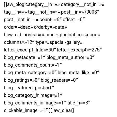
[jaw_blog category__in=»» category__not_in=»»
tag__in=»» tag__not_in=»» post__in=»79003″
post__not_in=»» count=»6″ offset=»0″
order=»desc» orderby=»date»
how_old_posts=»number» pagination=»none»
columns=»12″ type=»special-gallery»
letter_excerpt_title=»90″ letter_excerpt=»275″
blog_metadate=»1″ blog_meta_author=»0″
blog_comments_count=»1″
blog_meta_category=»0″ blog_meta_like=»0″
blog_ratings=»0″ blog_readers=»0″
blog_featured_post=»1″
blog_category_inimage=»1″
blog_comments_inimage=»1″ title_h=»3″
clickable_image=»1″ ][jaw_clear]