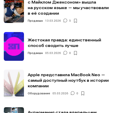
с Майклом Джексоном» вышла
на русском языке — мы участвовали
в её создании
Продакшн
13.03.2026
5
Жестокая правда: единственный
способ сводить лучше
Продакшн
05.03.2026
0
Apple представила MacBook Neo —
самый доступный ноутбук в истории
компании
Оборудование
05.03.2026
0
Аудиомания стала владельцем