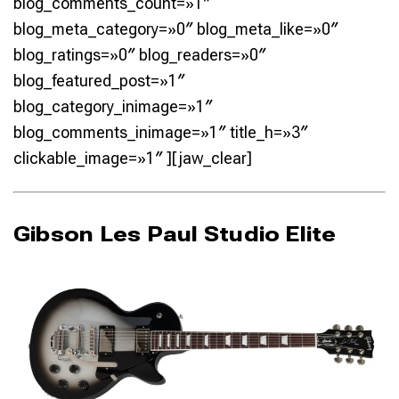
blog_comments_count=»1″
blog_meta_category=»0″ blog_meta_like=»0″
blog_ratings=»0″ blog_readers=»0″
blog_featured_post=»1″
blog_category_inimage=»1″
blog_comments_inimage=»1″ title_h=»3″
clickable_image=»1″ ][jaw_clear]
Gibson Les Paul Studio Elite