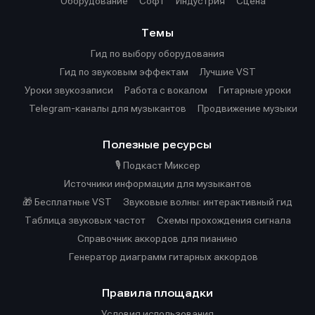
Оборудование
Софт
Индустрия
Сцена
Темы
Гид по выбору оборудования
Гид по звуковым эффектам
Лучшие VST
Уроки звукозаписи
Работа с вокалом
Гитарные уроки
Telegram-каналы для музыкантов
Продвижение музыки
Полезные ресурсы
🎙️ Подкаст Миксер
Источники информации для музыкантов
🎁 Бесплатные VST
Звуковые волны: интерактивный гид
Таблица звуковых частот
Cхемы прохождения сигнала
Справочник аккордов для пианино
Генератор диаграмм гитарных аккордов
Правила площадки
Условия использования