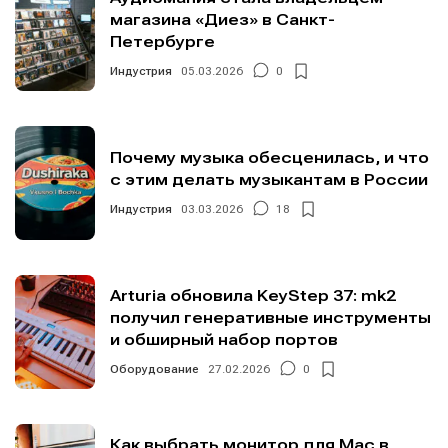
магазина «Диез» в Санкт-
Петербурге
Индустрия
05.03.2026
0
Почему музыка обесценилась, и что
с этим делать музыкантам в России
Индустрия
03.03.2026
18
Arturia обновила KeyStep 37: mk2
получил генеративные инструменты
и обширный набор портов
Оборудование
27.02.2026
0
Как выбрать монитор для Mac в