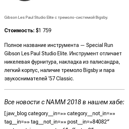
Gibson Les Paul Studio Elite с тремоло-системой Bigsby.
Стоимость:
$1 759
Написание
Написание
Исполнение
Исполнение
Полное название инструмента — Special Run
Gibson Les Paul Studio Elite. Инструмент отличает
Продакшн
Продакшн
никелевая фурнитура, накладка из палисандра,
Инструменты
Инструменты
легкий корпус, наличие тремоло Bigsby и пара
звукоснимателей ’57 Classic.
Оборудование
Оборудование
Софт
Софт
Все новости с NAMM 2018 в нашем хабе:
Индустрия
Индустрия
[jaw_blog category__in=»» category__not_in=»»
Сцена
Сцена
tag__in=»» tag__not_in=»» post__in=»84082″
Вы сможете общаться в комментариях,
Вы сможете общаться в комментариях,
Вы сможете общаться в комментариях,
Вы сможете общаться в комментариях,