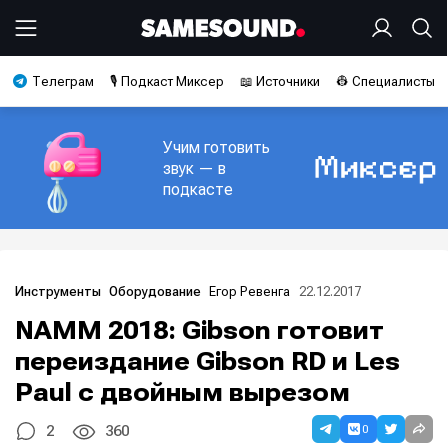
Телеграм
🎙️ Подкаст Миксер
📖 Источники
👷 Специалисты
Учим готовить
звук — в
подкасте
Егор Ревенга
22.12.2017
Инструменты
Оборудование
NAMM 2018: Gibson готовит
переиздание Gibson RD и Les
Paul с двойным вырезом
0
2
360