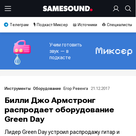
Телеграм
🎙️ Подкаст Миксер
📖 Источники
👷 Специалисты
Учим готовить
звук — в
подкасте
Егор Ревенга
21.12.2017
Инструменты
Оборудование
Билли Джо Армстронг
распродает оборудование
Green Day
Лидер Green Day устроил распродажу гитар и