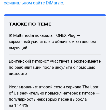
официальном сайте DiMarzio
.
Мы в социальных сетях
Мы в социальных сетях
ТАКЖЕ ПО ТЕМЕ
IK Multimedia показала TONEX Plug —
Информация
Информация
карманный усилитель с облачным каталогом
О проекте
О проекте
Реклама
Реклама
эмуляций
Редакционная политика (в разработке)
Редакционная политика (в разработке)
Предложение новостей
Предложение новостей
Помощь проекту
Помощь проекту
Британский гитарист участвует в эксперименте
по реабилитации после инсульта с помощью
видеоигр
Исследование: второй сезон сериала The Last
of Us значительно повысил интерес к гитаре —
популярность некоторых песен выросла
на 1144%