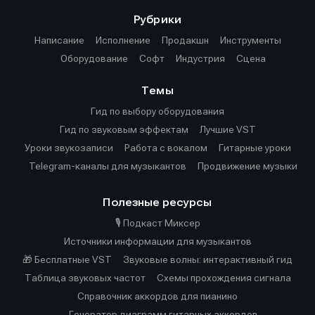
Рубрики
Написание
Исполнение
Продакшн
Инструменты
Оборудование
Софт
Индустрия
Сцена
Темы
Гид по выбору оборудования
Гид по звуковым эффектам
Лучшие VST
Уроки звукозаписи
Работа с вокалом
Гитарные уроки
Telegram-каналы для музыкантов
Продвижение музыки
Полезные ресурсы
🎙️ Подкаст Миксер
Источники информации для музыкантов
🎁 Бесплатные VST
Звуковые волны: интерактивный гид
Таблица звуковых частот
Cхемы прохождения сигнала
Справочник аккордов для пианино
Генератор диаграмм гитарных аккордов