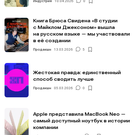
Индустрия
10.04.2026
0
Книга Брюса Свидена «В студии
с Майклом Джексоном» вышла
на русском языке — мы участвовали
в её создании
Продакшн
13.03.2026
5
Жестокая правда: единственный
способ сводить лучше
Продакшн
05.03.2026
0
Apple представила MacBook Neo —
самый доступный ноутбук в истории
компании