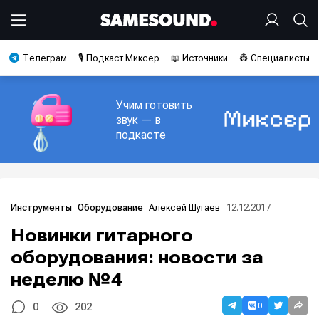
Телеграм
🎙️ Подкаст Миксер
📖 Источники
👷 Специалисты
Учим готовить
звук — в
подкасте
Алексей Шугаев
12.12.2017
Инструменты
Оборудование
Новинки гитарного
оборудования: новости за
неделю №4
0
0
202