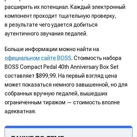
расширить их потенциал. Каждый электронный
компонент проходит тщательную проверку,
в результате чего удается добиться
аутентичного звучания педалей.
Больше информации можно найти на
официальном сайте BOSS
. Стоимость набора
BOSS Compact Pedal 40th Anniversary Box Set
составляет $899,99. На первый взгляд цена
может показаться немного завышенной, но для
Написание
Написание
собранных вручную педалей, вышедших
ограниченным тиражом — стоимость вполне
Исполнение
Исполнение
адекватная.
Продакшн
Продакшн
Инструменты
Инструменты