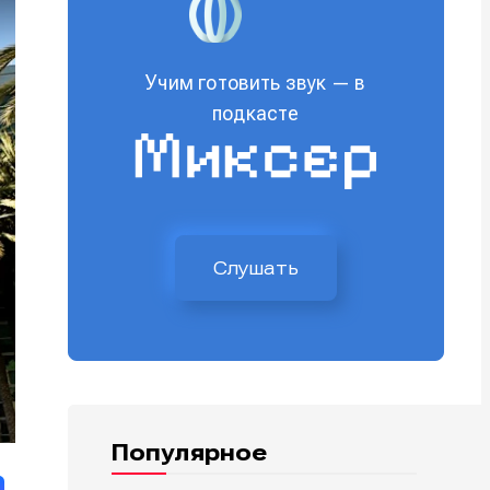
Учим готовить звук — в
подкасте
Слушать
Популярное