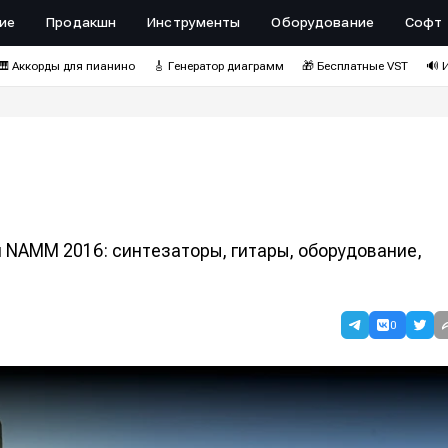
ие
Продакшн
Инструменты
Оборудование
Софт
🎹 Аккорды для пианино
🎸 Генератор диаграмм
🎁 Бесплатные VST
🔊 
NAMM 2016: синтезаторы, гитары, оборудование,
0