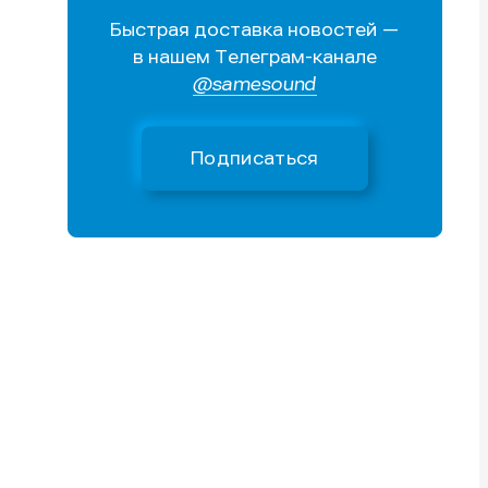
Быстрая доставка новостей —
Поиск
Поиск
Поиск
Поиск
в нашем Телеграм-канале
очник
очник
@samesound
иста
иста
Подписаться
тику
тику
тику
тику