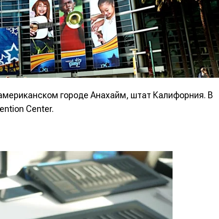
в американском городе Анахайм, штат Калифорния. В
ntion Center.
е
е
ие
ие
н
н
енты
енты