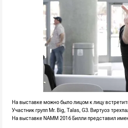
Например, 
Например, 
Например, 
Например, 
Изу
Изу
зву
зву
Войти
Войти
Войти
Войти
вол
вол
Войти
Войти
Войти
Войти
Нажимая на 
Нажимая на 
Нажимая на 
Нажимая на 
подтверждае
подтверждае
подтверждае
подтверждае
обработки п
обработки п
обработки п
обработки п
На выставке можно было лицом к лицу встрети
Участник групп Mr. Big, Talas, G3. Виртуоз трех
На выставке NAMM 2016 Билли представил именну