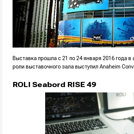
Выставка прошла с 21 по 24 января 2016 года 
роли выставочного зала выступил Anaheim Conve
ROLI Seabord RISE 49
Написани
Написани
Исполнен
Исполнен
Продакш
Продакш
Инструм
Инструм