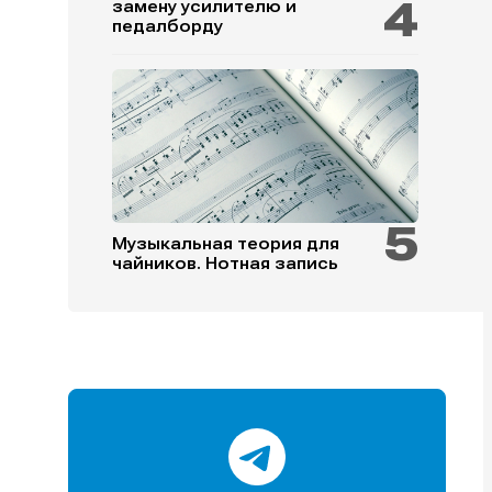
замену усилителю и
педалборду
и
и
и
и
Музыкальная теория для
чайников. Нотная запись
е
е
и