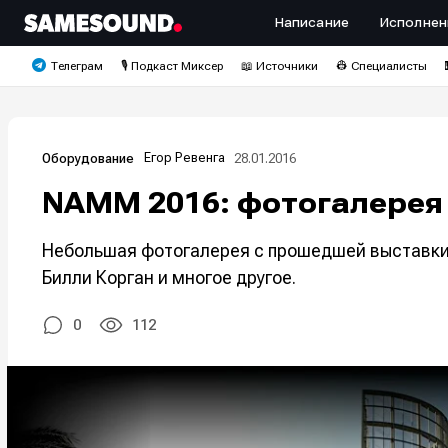
Написание
Исполнен
Телеграм
🎙️ Подкаст Миксер
📖 Источники
👷 Специалисты
Егор Ревенга
28.01.2016
Оборудование
NAMM 2016: фотогалерея
Небольшая фотогалерея с прошедшей выставки 
Билли Корган и многое другое.
0
112