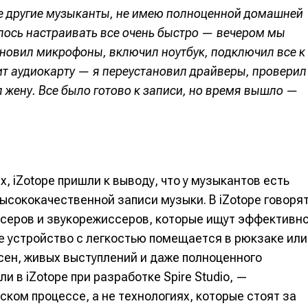
ие другие музыканты, не имею полноценной домашней
вание
вание
лось настраивать все очень быстро — вечером мы
ановил микрофоны, включил ноутбук, подключил все к
ит аудиокарту — я переустановил драйверы, проверил
я
я
л жену. Все было готово к записи, но время вышло —
 общаться в комментариях, добавлять материалы в избранное 
 общаться в комментариях, добавлять материалы в избранное 
 общаться в комментариях, добавлять материалы в избранное 
 общаться в комментариях, добавлять материалы в избранное 
 Миксер
 Миксер
🎁 Бесплатные VST
🎁 Бесплатные VST
ся всеми возможностями сайта.
ся всеми возможностями сайта.
ся всеми возможностями сайта.
ся всеми возможностями сайта.
 iZotope пришли к выводу, что у музыкантов есть
ки информации
ки информации
📻 Выбираем оборудовани
📻 Выбираем оборудовани
ысококачественной записи музыки. В iZotope говорят
 специалистов
 специалистов
✨ Разбираемся в эффектах
✨ Разбираемся в эффектах
дюсеров и звукорежиссеров, которые ищут эффективн
что-то будет
что-то будет
❤️‍🔥 Лучшие VST
❤️‍🔥 Лучшие VST
е устройство с легкостью помещается в рюкзаке или
бот
бот
бот
бот
сен, живых выступлений и даже полноценного
 в iZotope при разработке Spire Studio, —
жить новость
жить новость
Продолжить
Продолжить
Продолжить
Продолжить
ком процессе, а не технологиях, которые стоят за