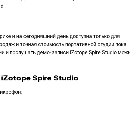
альных сетях
альных сетях
d.
рике и на сегодняшний день доступна только для
ция
ция
родаж и точная стоимость портативной студии пока
еклама
еклама
Редакционная политика (в разработке)
Редакционная политика (в разработке)
Предложение ново
Предложение ново
и и послушать демо-записи iZotope Spire Studio мож
кту
кту
Zotope Spire Studio
микрофон;