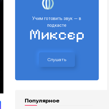
Учим готовить звук — в
подкасте
Слушать
Популярное