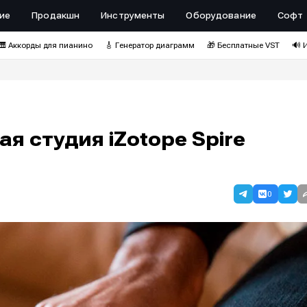
ие
Продакшн
Инструменты
Оборудование
Софт
🎹 Аккорды для пианино
🎸 Генератор диаграмм
🎁 Бесплатные VST
🔊 
я студия iZotope Spire
0