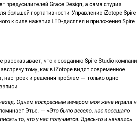
ет предусилителей Grace Design, а сама студия
я большей портативности. Управление iZotope Spire
ого к силе нажатия LED-дисплея и приложения Spire
е рассказывает, что к созданию Spire Studio компан
австречу тому, как в iZotope видят современное
, настроек и решения проблем — только одно
записи.
е
е
т назад. Одним воскресным вечером моя жена играла 
ие
ие
споминает Этье. —
«Это было весело, нас посещало
сать то, что у нас получается. Здесь-то и начались
н
н
енты
енты