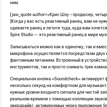
ним.
Например, 
Например, 
Например, 
Например, 
Изу
Изу
[jaw_quote author=»Крис Шоу – продюсер, чет
зву
зву
]Когда у вас есть реактивный ранец, вам не нуж
Войти
Войти
Войти
Войти
вол
вол
одеваете ранец и летите туда, куда вам хочется
Spire Studio — это реактивный ранец в мире музы
Войти
Войти
Войти
Войти
Записываться можно как в одиночку, так и вме
микрофона осуществляется посредством двух 
Нажимая на 
Нажимая на 
Нажимая на 
Нажимая на 
фантомным питанием. Встроенный в устройство
подтверждае
подтверждае
подтверждае
подтверждае
инструментов, так и просто снимать трек комна
обработки п
обработки п
обработки п
обработки п
Специальная кнопка «Soundcheck» активирует 
несколько секунд на комфортном для музыканта
нужные уровни входного сигнала для чистой за
реальном времени с помощью коллекции звуков
овердрайв), активируемых через приложение S