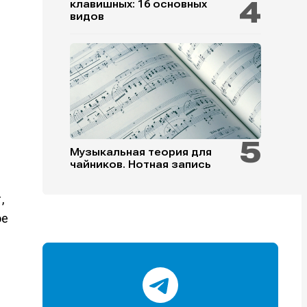
клавишных: 16 основных
видов
и
и
и
и
Музыкальная теория для
чайников. Нотная запись
е
е
,
ое