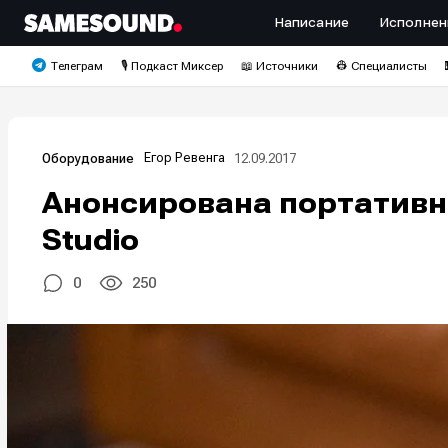
Написание
Исполнен
Телеграм
🎙️ Подкаст Миксер
📖 Источники
👷 Специалисты
Егор Ревенга
12.09.2017
Оборудование
Анонсирована портативна
Studio
0
250