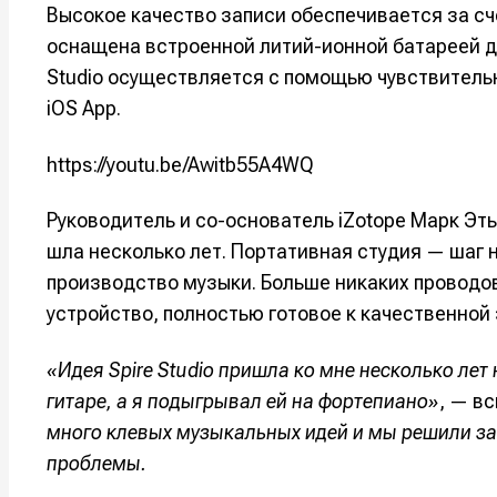
Высокое качество записи обеспечивается за сч
оснащена встроенной литий-ионной батареей дл
Studio осуществляется с помощью чувствительн
iOS App.
https://youtu.be/Awitb55A4WQ
Руководитель и со-основатель iZotope Марк Эть
шла несколько лет. Портативная студия — шаг н
производство музыки. Больше никаких проводов
устройство, полностью готовое к качественной 
Написани
Написани
«Идея Spire Studio пришла ко мне несколько ле
Исполнен
Исполнен
гитаре, а я подыгрывал ей на фортепиано»
, — в
много клевых музыкальных идей и мы решили запи
Продакш
Продакш
проблемы.
Инструм
Инструм