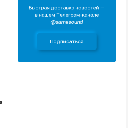
Быстрая доставка новостей —
Поиск
Поиск
Поиск
Поиск
в нашем Телеграм-канале
очник
очник
@samesound
иста
иста
Подписаться
тику
тику
тику
тику
а