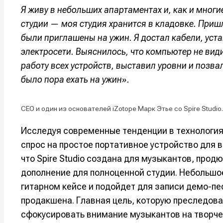
Я живу в небольших апартаментах и, как и мног
Оборудо
Оборудо
студии — моя студия хранится в кладовке. Приш
Софт
Софт
были приглашены на ужин. Я достал кабели, уст
электросети. Выяснилось, что компьютер не вид
Индустри
Индустри
работу всех устройств, выставил уровни и позва
Сцена
Сцена
было пора ехать на ужин».
CEO и один из основателей iZotope Марк Этье со Spire Studio.
Вы сможете
Вы сможете
Вы сможете
Вы сможете
🎙️ Подкаст
🎙️ Подкаст
пользовать
пользовать
пользовать
пользовать
Исследуя современные тенденции в технологиях,
📖 Источни
📖 Источни
спрос на простое портативное устройство для в
Электронная
Электронная
Электронная
Электронная
👷 Профили
👷 Профили
почта
почта
почта
почта
что Spire Studio создана для музыкантов, про
Скоро тут 
Скоро тут 
дополнение для полноценной студии. Небольшо
Я не ро
Я не ро
Я не ро
Я не ро
гитарном кейсе и подойдет для записи демо-пе
продакшена. Главная цель, которую преследовали
Предло
Предло
сфокусировать внимание музыкантов на творчес