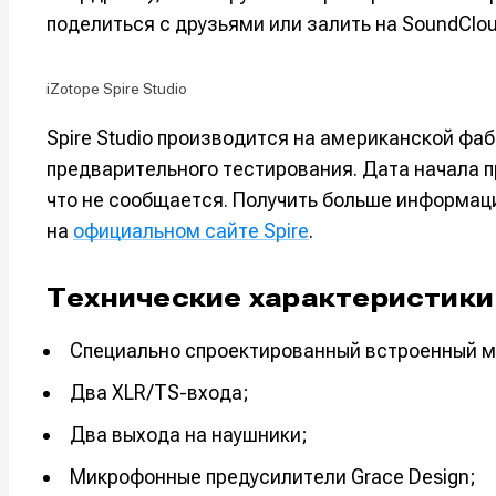
Мы в соци
Мы в соци
поделиться с друзьями или залить на SoundClou
iZotope Spire Studio
Spire Studio производится на американской фаб
Информа
Информа
предварительного тестирования. Дата начала п
О проекте
О проекте
Р
Р
что не сообщается. Получить больше информаци
Помощь прое
Помощь прое
на
официальном сайте Spire
.
Технические характеристики i
Специально спроектированный встроенный 
Два XLR/TS-входа;
Два выхода на наушники;
Микрофонные предусилители Grace Design;