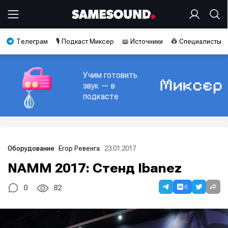
Телеграм
🎙️ Подкаст Миксер
📖 Источники
👷 Специалисты
Учим готовить
звук — в
подкасте
Егор Ревенга
23.01.2017
Оборудование
NAMM 2017: Стенд Ibanez
0
0
82