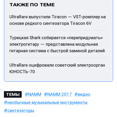
ТАКЖЕ ПО ТЕМЕ
Написание
Написание
UltraRare выпустили Tiracon — VST-ромплер на
Исполнение
Исполнение
основе редкого синтезатора Tiracon 6V
Продакшн
Продакшн
Турецкая Shark собирается «перепридумать»
Инструменты
Инструменты
электрогитару — представлена модульная
гитарная система с быстрой заменой деталей
Оборудование
Оборудование
Софт
Софт
UltraRare оцифровали советский электроорган
ЮНОСТЬ-70
Индустрия
Индустрия
Сцена
Сцена
NAMM
NAMM 2017
видео
Вы сможете общаться в комментариях,
Вы сможете общаться в комментариях,
Вы сможете общаться в комментариях,
Вы сможете общаться в комментариях,
ТЕМЫ
добавлять материалы в избранное и пользоваться
добавлять материалы в избранное и пользоваться
добавлять материалы в избранное и пользоваться
добавлять материалы в избранное и пользоваться
необычные музыкальные инструменты
🎙️ Подкаст Миксер
🎙️ Подкаст Миксер
🎁 Бесплатные VST
🎁 Бесплатные VST
всеми возможностями сайта.
всеми возможностями сайта.
всеми возможностями сайта.
всеми возможностями сайта.
синтезаторы
📖 Источники информации
📖 Источники информации
📻 Выбираем
📻 Выбираем