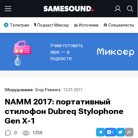
Телеграм
🎙️ Подкаст Миксер
📖 Источники
👷 Специалисты
Учим готовить
звук — в
подкасте
Егор Ревенга
12.01.2017
Оборудование
NAMM 2017: портативный
стилофон Dubreq Stylophone
Gen X-1
0
0
1258