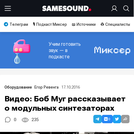
Телеграм
🎙️ Подкаст Миксер
📖 Источники
👷 Специалисты
Учим готовить
звук — в
подкасте
Егор Ревенга
17.10.2016
Оборудование
Видео: Боб Муг рассказывает
о модульных синтезаторах
0
0
235