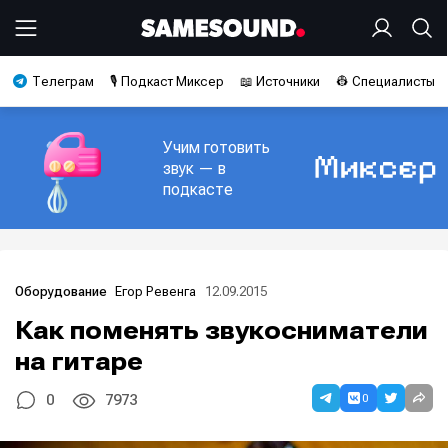
Телеграм
🎙️ Подкаст Миксер
📖 Источники
👷 Специалисты
Учим готовить
звук — в
подкасте
Егор Ревенга
12.09.2015
Оборудование
Как поменять звукосниматели
на гитаре
0
0
7973